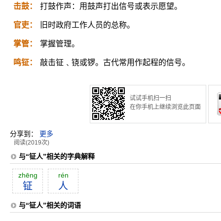
击鼓：
打鼓作声：用鼓声打出信号或表示愿望。
官吏：
旧时政府工作人员的总称。
掌管：
掌握管理。
鸣钲：
敲击钲﹑铙或锣。古代常用作起程的信号。
试试手机扫一扫
在你手机上继续浏览此页面
分享到：
更多
阅读(2019次)
与“钲人”相关的字典解释
zhēng
rén
钲
人
与“钲人”相关的词语