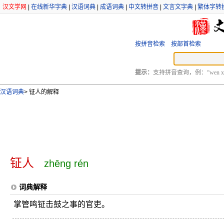
汉文学网
|
在线新华字典
|
汉语词典
|
成语词典
|
中文转拼音
|
文言文字典
|
繁体字转
按拼音检索
按部首检索
提示：
支持拼音查询，例：“wen xu
汉语词典
>
钲人的解释
钲人
zhēng rén
词典解释
掌管鸣钲击鼓之事的官吏。