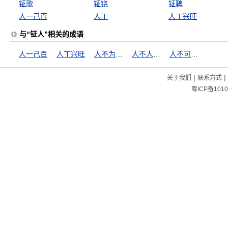
钲歌
钲铙
钲鞞
人一己百
人丁
人丁兴旺
与“钲人”相关的成语
人一己百
人丁兴旺
人不为己，天诛地灭
人不人，鬼不鬼
人不可貌相
|
|
关于我们
联系方式
粤ICP备1010