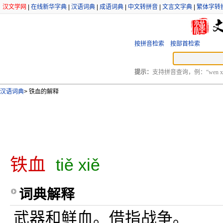
汉文学网
|
在线新华字典
|
汉语词典
|
成语词典
|
中文转拼音
|
文言文字典
|
繁体字转
按拼音检索
按部首检索
提示：
支持拼音查询，例：“wen xu
汉语词典
>
铁血的解释
铁血
tiě xiě
词典解释
武器和鲜血。借指战争。