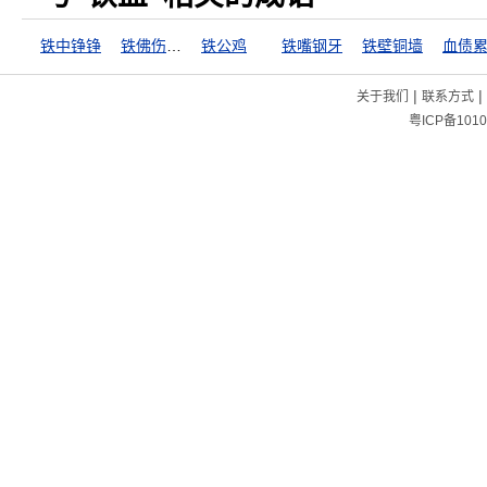
铁中铮铮
铁佛伤心，石人落泪
铁公鸡
铁嘴钢牙
铁壁铜墙
血债
|
|
关于我们
联系方式
粤ICP备1010