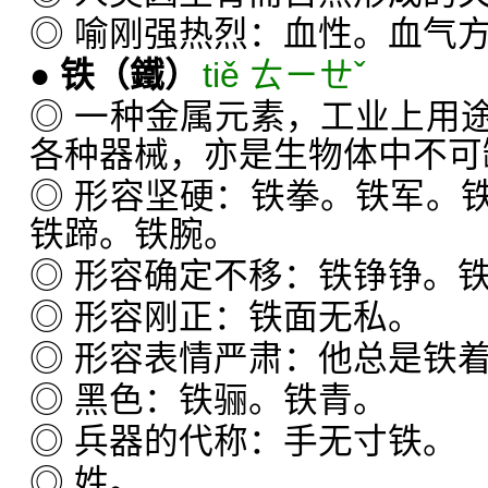
◎ 喻刚强热烈：血性。血气
●
铁
（鐵）
tiě ㄊㄧㄝˇ
◎ 一种金属元素，工业上用
各种器械，亦是生物体中不可
◎ 形容坚硬：铁拳。铁军。
铁蹄。铁腕。
◎ 形容确定不移：铁铮铮。
◎ 形容刚正：铁面无私。
◎ 形容表情严肃：他总是铁
◎ 黑色：铁骊。铁青。
◎ 兵器的代称：手无寸铁。
◎ 姓。