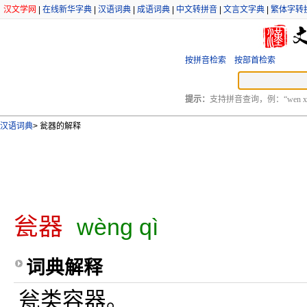
汉文学网
|
在线新华字典
|
汉语词典
|
成语词典
|
中文转拼音
|
文言文字典
|
繁体字转
按拼音检索
按部首检索
提示：
支持拼音查询，例：“wen xu
汉语词典
>
瓮器的解释
瓮器
wèng qì
词典解释
瓮类容器。