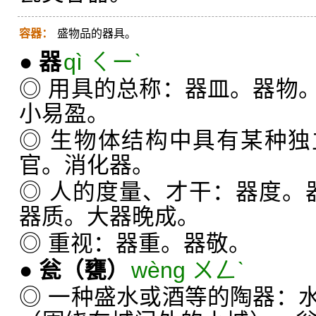
容器：
盛物品的器具。
●
器
qì ㄑㄧˋ
◎ 用具的总称：器皿。器物
小易盈。
◎ 生物体结构中具有某种
官。消化器。
◎ 人的度量、才干：器度。
器质。大器晚成。
◎ 重视：器重。器敬。
●
瓮
（甕）
wèng ㄨㄥˋ
◎ 一种盛水或酒等的陶器：