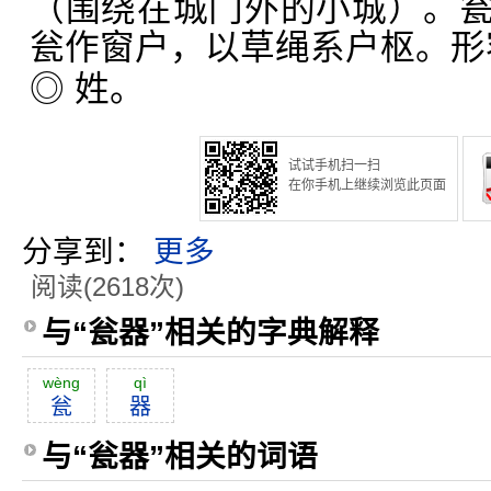
（围绕在城门外的小城）。
瓮作窗户，以草绳系户枢。形
◎ 姓。
试试手机扫一扫
在你手机上继续浏览此页面
分享到：
更多
阅读(2618次)
与“瓮器”相关的字典解释
wèng
qì
瓮
器
与“瓮器”相关的词语