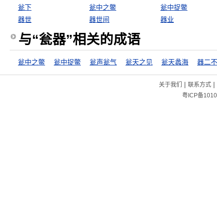
瓮下
瓮中之鳖
瓮中捉鳖
器世
器世间
器业
与“瓮器”相关的成语
瓮中之鳖
瓮中捉鳖
瓮声瓮气
瓮天之见
瓮天蠡海
器二
|
|
关于我们
联系方式
粤ICP备1010