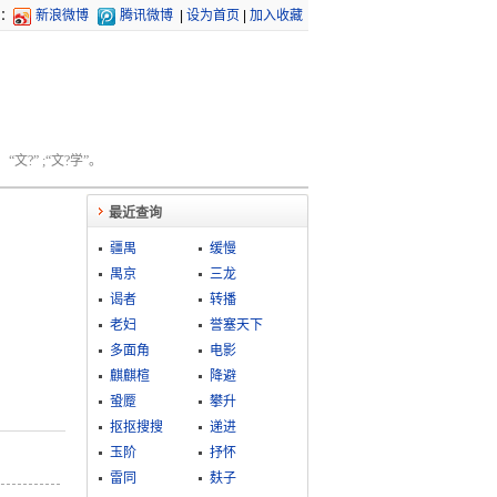
：
新浪微博
腾讯微博
|
设为首页
|
加入收藏
文?” ;“文?学”。
最近查询
疆禺
缓慢
禺京
三龙
谒者
转播
老妇
誉塞天下
多面角
电影
麒麒楦
降避
蛩蹷
攀升
抠抠搜搜
递进
玉阶
抒怀
雷同
麸子