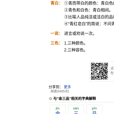
青白：
①青而带白的颜色：青白色
②青色和白色：青白相间。
③比喻人品纯洁或洁白的品
④“青红皂白”的简说：不问
一说：
进言或劝说一次。
三色：
1.三种颜色。
2.三种容色。
试
在
分享到：
更多
阅读(5405次)
与“金三品”相关的字典解释
jīn
sān
pĭn
金
三
品