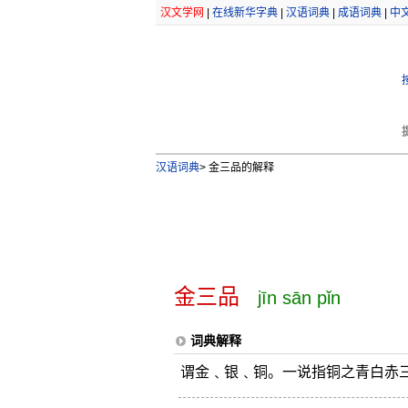
汉文学网
|
在线新华字典
|
汉语词典
|
成语词典
|
中
汉语词典
>
金三品的解释
金三品
jīn sān pǐn
词典解释
谓金﹑银﹑铜。一说指铜之青白赤