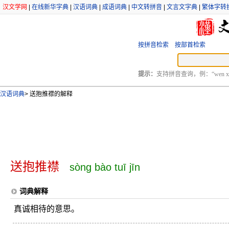
汉文学网
|
在线新华字典
|
汉语词典
|
成语词典
|
中文转拼音
|
文言文字典
|
繁体字转
按拼音检索
按部首检索
提示：
支持拼音查询，例：“wen xu
汉语词典
>
送抱推襟的解释
送抱推襟
sòng bào tuī jīn
词典解释
真诚相待的意思。