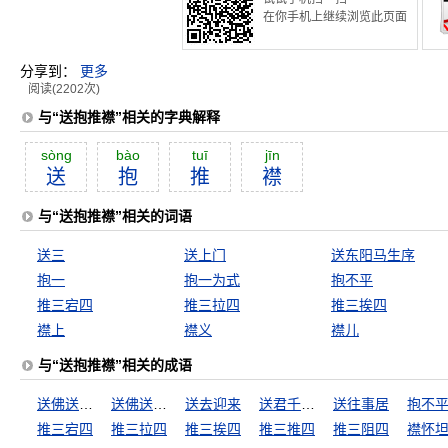
在你手机上继续浏览此页面
分享到：
更多
阅读(2202次)
与“送抱推襟”相关的字典解释
sòng
bào
tuī
jīn
送
抱
推
襟
与“送抱推襟”相关的词语
送三
送上门
送东阳马生序
抱一
抱一为式
抱不平
推三宕四
推三拉四
推三挨四
襟上
襟义
襟儿
与“送抱推襟”相关的成语
送佛送到西
送佛送到西天
送去迎来
送君千里，终须一别
送往事居
抱不
推三宕四
推三拉四
推三挨四
推三推四
推三阻四
襟怀