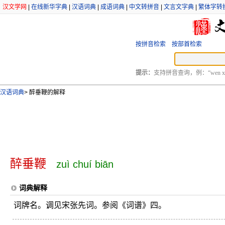
汉文学网
|
在线新华字典
|
汉语词典
|
成语词典
|
中文转拼音
|
文言文字典
|
繁体字转
按拼音检索
按部首检索
提示：
支持拼音查询，例：“wen xu
汉语词典
>
醉垂鞭的解释
醉垂鞭
zuì chuí biān
词典解释
词牌名。调见宋张先词。参阅《词谱》四。