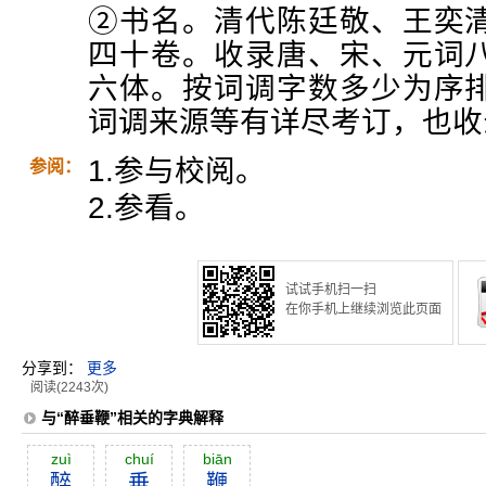
②书名。清代陈廷敬、王奕
四十卷。收录唐、宋、元词
六体。按词调字数多少为序
词调来源等有详尽考订，也收
1.参与校阅。
参阅：
2.参看。
试试手机扫一扫
在你手机上继续浏览此页面
分享到：
更多
阅读(2243次)
与“醉垂鞭”相关的字典解释
zuì
chuí
biān
醉
垂
鞭