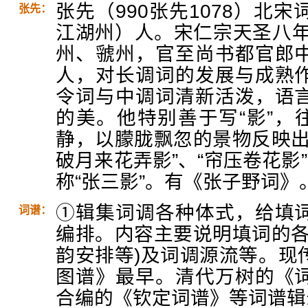
张先（990张先1078）北
张先：
江湖州）人。宋仁宗天圣八年
州、虢州，官至尚书都官郎
人，对长调词的发展与成熟
令词与中调词清新活泼，语
的美。他特别善于写“影”，
静，以朦胧飘忽的景物反映出
破月来花弄影”、“帘压卷花影
称“张三影”。有《张子野词》
①辑集词调各种体式，给填
词谱：
编排。内容主要说明填词的各
韵安排等)及词调源流等。现
图谱》最早。清代万树的《
合编的《钦定词谱》等词谱辑