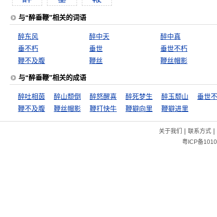
与“醉垂鞭”相关的词语
醉东风
醉中天
醉中真
垂不朽
垂世
垂世不朽
鞭不及腹
鞭丝
鞭丝帽影
与“醉垂鞭”相关的成语
醉吐相茵
醉山颓倒
醉怒醒喜
醉死梦生
醉玉颓山
垂世
鞭不及腹
鞭丝帽影
鞭打快牛
鞭擗向里
鞭擗进里
|
|
关于我们
联系方式
粤ICP备1010