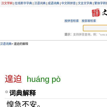
汉文学网
|
在线新华字典
|
汉语词典
|
成语词典
|
中文转拼音
|
文言文字典
|
繁体字转
按拼音检索
按部首检索
提示：
支持拼音查询，例：“wen xu
汉语词典
>
遑迫的解释
遑迫
huáng pò
词典解释
惶急不安。