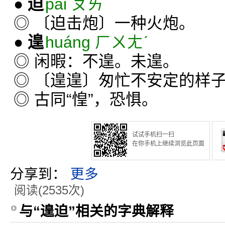
●
迫
pǎi ㄆㄞˇ
◎ 〔迫击炮〕一种火炮。
●
遑
huáng ㄏㄨㄤˊ
◎ 闲暇：不遑。未遑。
◎ 〔遑遑〕匆忙不安定的样子
◎ 古同“惶”，恐惧。
试试手机扫一扫
在你手机上继续浏览此页面
分享到：
更多
阅读(2535次)
与“遑迫”相关的字典解释