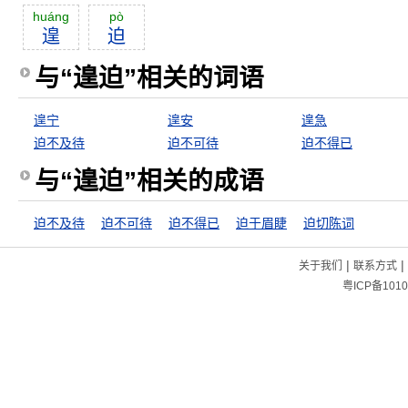
huáng
pò
遑
迫
与“遑迫”相关的词语
遑宁
遑安
遑急
迫不及待
迫不可待
迫不得已
与“遑迫”相关的成语
迫不及待
迫不可待
迫不得已
迫于眉睫
迫切陈词
|
|
关于我们
联系方式
粤ICP备1010