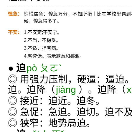
惶急：
惊慌焦急：惶急万分，不知所措｜比在学校里遇到
候，惶急得多了。
不安：
1.不安定;不安宁。
2.不当，不稳妥。
3.不适，指有病。
4.客套话。表示歉意和感激。
●
迫
pò ㄆㄛˋ
◎ 用强力压制，硬逼：逼迫
迫。迫降（
jiàng
）。迫降（
x
◎ 接近：迫近。迫冬。
◎ 急促：急迫。迫切。迫不
◎ 狭窄：地势局迫。