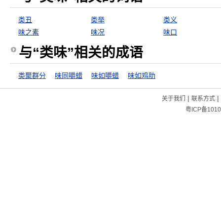
类丑
类举
类义
味之素
味况
味口
与“类味”相关的成语
类聚群分
味同嚼蜡
味如嚼蜡
味如鸡肋
|
|
关于我们
联系方式
粤ICP备1010