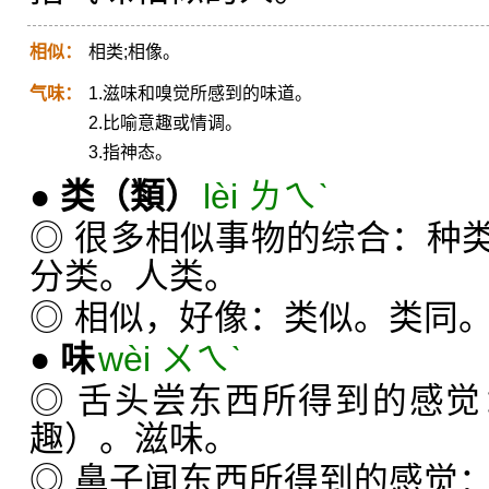
相似：
相类;相像。
气味：
1.滋味和嗅觉所感到的味道。
2.比喻意趣或情调。
3.指神态。
●
类
（類）
lèi ㄌㄟˋ
◎ 很多相似事物的综合：种
分类。人类。
◎ 相似，好像：类似。类同
●
味
wèi ㄨㄟˋ
◎ 舌头尝东西所得到的感
趣）。滋味。
◎ 鼻子闻东西所得到的感觉