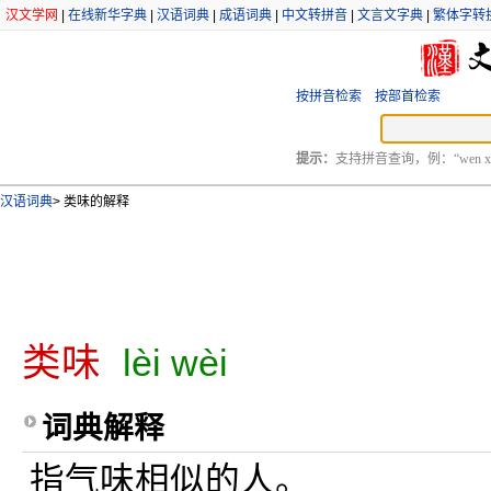
汉文学网
|
在线新华字典
|
汉语词典
|
成语词典
|
中文转拼音
|
文言文字典
|
繁体字转
按拼音检索
按部首检索
提示：
支持拼音查询，例：“wen xu
汉语词典
>
类味的解释
类味
lèi wèi
词典解释
指气味相似的人。