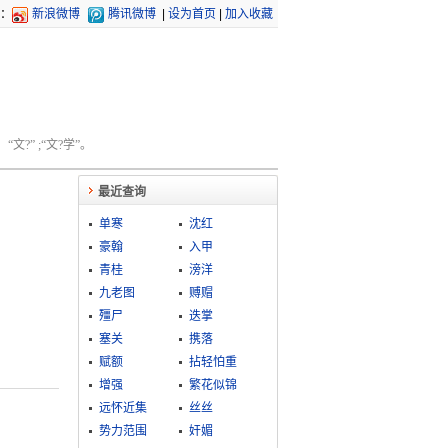
：
新浪微博
腾讯微博
|
设为首页
|
加入收藏
文?” ;“文?学”。
最近查询
单寒
沈红
豪翰
入甲
青桂
滂洋
九老图
赙赗
殭尸
迭掌
塞关
携落
赋额
拈轻怕重
增强
繁花似锦
远怀近集
丝丝
势力范围
奸媚