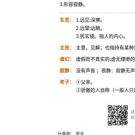
3.形容寂静。
玄览：
1.远见;深察。
2.远望;远眺。
3.犹玄镜。指人的内心。
主张：
主意，见解；也指持有某种
虚幻：
虚假而不真实的;虚无缥缈
寂静：
没有声音 ；很静：寂静无
老子：
①父亲。
②骄傲的人自称（一般人只
试
在
分享到：
更多