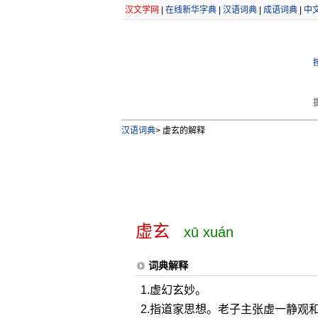
汉文学网
|
在线新华字典
|
汉语词典
|
成语词典
|
中
汉语词典
>
虚玄的解释
虚玄
xū xuán
词典解释
1.虚幻玄妙。
2.指道家思想。老子主张虚一静观