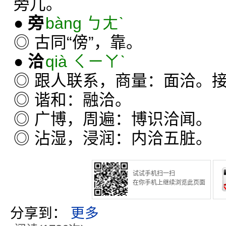
旁儿。
●
旁
bàng ㄅㄤˋ
◎ 古同“傍”，靠。
●
洽
qià ㄑㄧㄚˋ
◎ 跟人联系，商量：面洽。
◎ 谐和：融洽。
◎ 广博，周遍：博识洽闻。
◎ 沾湿，浸润：内洽五脏。
试试手机扫一扫
在你手机上继续浏览此页面
分享到：
更多