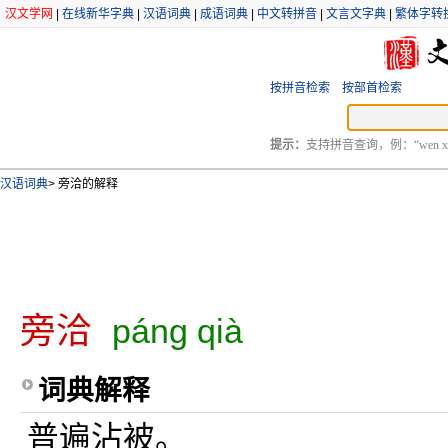
汉文学网
|
在线新华字典
|
汉语词典
|
成语词典
|
中文转拼音
|
文言文字典
|
繁体字转
按拼音检索
按部首检索
提示：
支持拼音查询，例：“wen xu
汉语词典
>
旁洽的解释
旁洽
páng qià
词典解释
普遍沾被。