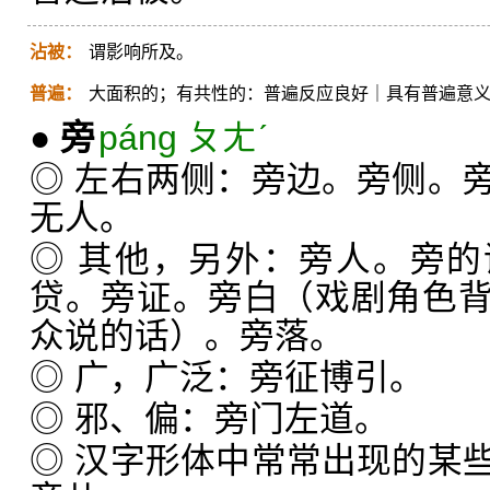
沾被：
谓影响所及。
普遍：
大面积的；有共性的：普遍反应良好｜具有普遍意
●
旁
páng ㄆㄤˊ
◎ 左右两侧：旁边。旁侧。
无人。
◎ 其他，另外：旁人。旁
贷。旁证。旁白（戏剧角色
众说的话）。旁落。
◎ 广，广泛：旁征博引。
◎ 邪、偏：旁门左道。
◎ 汉字形体中常常出现的某