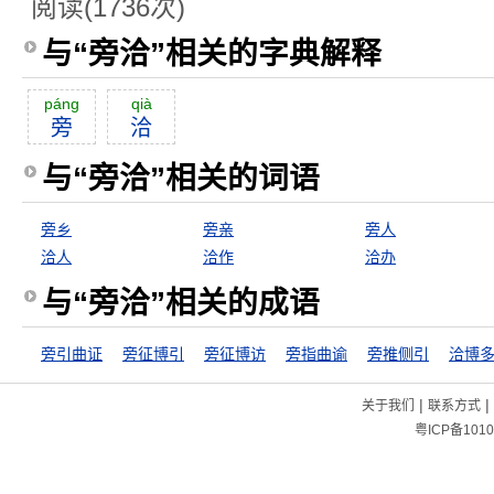
阅读(1736次)
与“旁洽”相关的字典解释
páng
qià
旁
洽
与“旁洽”相关的词语
旁乡
旁亲
旁人
洽人
洽作
洽办
与“旁洽”相关的成语
旁引曲证
旁征博引
旁征博访
旁指曲谕
旁推侧引
洽博
|
|
关于我们
联系方式
粤ICP备1010