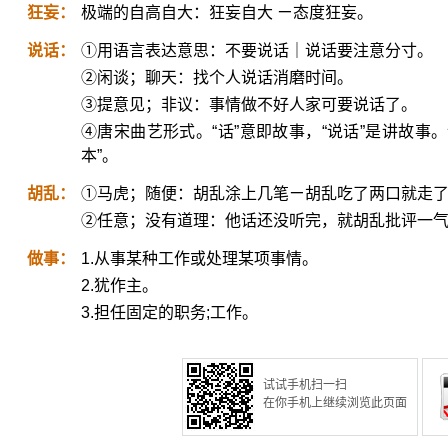
狂妄：
极端的自高自大：狂妄自大 ㄧ态度狂妄。
说话：
①用语言表达意思：不要说话｜说话要注意分寸。
②闲谈；聊天：找个人说话消磨时间。
③提意见；非议：事情做不好人家可要说话了。
④唐宋曲艺形式。“话”意即故事，“说话”是讲故事
本”。
胡乱：
①马虎；随便：胡乱涂上几笔ㄧ胡乱吃了两口就走
②任意；没有道理：他话还没听完，就胡乱批评一
做事：
1.从事某种工作或处理某项事情。
2.犹作主。
3.担任固定的职务;工作。
试试手机扫一扫
在你手机上继续浏览此页面