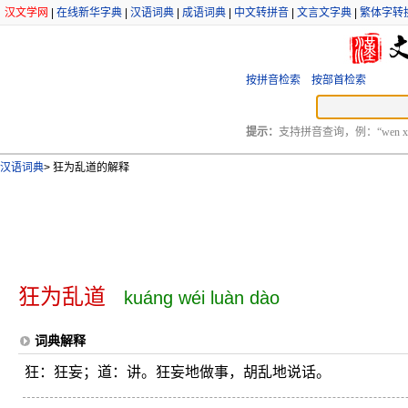
汉文学网
|
在线新华字典
|
汉语词典
|
成语词典
|
中文转拼音
|
文言文字典
|
繁体字转
按拼音检索
按部首检索
提示：
支持拼音查询，例：“wen xu
汉语词典
>
狂为乱道的解释
狂为乱道
kuáng wéi luàn dào
词典解释
狂：狂妄；道：讲。狂妄地做事，胡乱地说话。