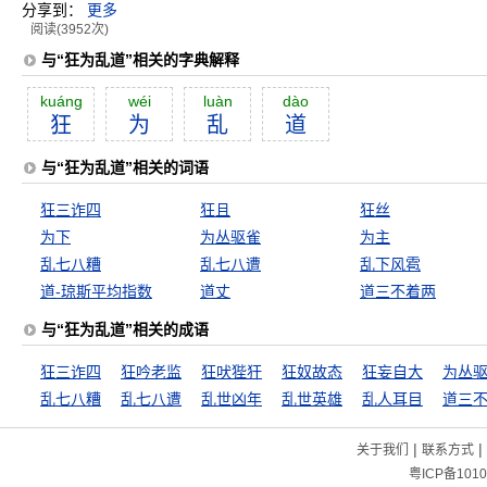
分享到：
更多
阅读(3952次)
与“狂为乱道”相关的字典解释
kuáng
wéi
luàn
dào
狂
为
乱
道
与“狂为乱道”相关的词语
狂三诈四
狂且
狂丝
为下
为丛驱雀
为主
乱七八糟
乱七八遭
乱下风雹
道-琼斯平均指数
道丈
道三不着两
与“狂为乱道”相关的成语
狂三诈四
狂吟老监
狂吠狴犴
狂奴故态
狂妄自大
为丛
乱七八糟
乱七八遭
乱世凶年
乱世英雄
乱人耳目
|
|
关于我们
联系方式
粤ICP备1010