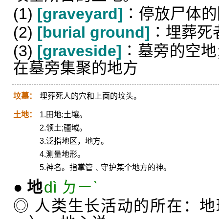
(1)
[graveyard]
∶停放尸体的
(2)
[burial ground]
∶埋葬死
(3)
[graveside]
∶墓旁的空地
在墓旁集聚的地方
坟墓：
埋葬死人的穴和上面的坟头。
土地：
1.田地;土壤。
2.领土;疆域。
3.泛指地区，地方。
4.测量地形。
5.神名。指掌管﹑守护某个地方的神。
●
地
dì ㄉㄧˋ
◎ 人类生长活动的所在：