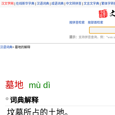
汉文学网
|
在线新华字典
|
汉语词典
|
成语词典
|
中文转拼音
|
文言文字典
|
繁体字转
按拼音检索
按部首检索
提示：
支持拼音查询，例：“wen xu
汉语词典
>
墓地的解释
墓地
mù dì
词典解释
坟墓所占的土地。