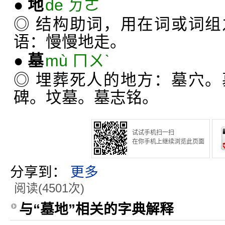
●
地
de ㄉㄜ
◎ 结构助词，用在词或词
语：慢慢地走。
●
墓
mù ㄇㄨˋ
◎ 埋葬死人的地方：墓穴
碑。坟墓。墓志铭。
试试手机扫一扫
在你手机上继续浏览此页面
分享到：
更多
阅读(4501次)
与“墓地”相关的字典解释