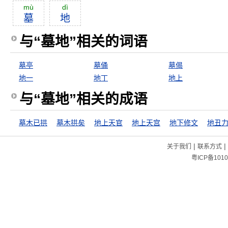
mù
dì
墓
地
与“墓地”相关的词语
墓亭
墓俑
墓偈
地一
地丁
地上
与“墓地”相关的成语
墓木已拱
墓木拱矣
地上天官
地上天宫
地下修文
地丑
|
|
关于我们
联系方式
粤ICP备1010