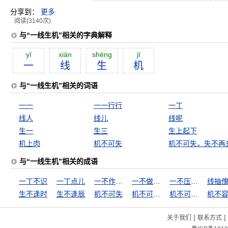
分享到：
更多
阅读(3140次)
与“一线生机”相关的字典解释
yī
xiàn
shēng
jī
一
线
生
机
与“一线生机”相关的词语
一一
一一行行
一丁
线人
线儿
线呢
生一
生三
生上起下
机上肉
机不可失
机不可失，失不再
与“一线生机”相关的成语
一丁不识
一丁点儿
一不作，二不休
一不做，二不休
一不压众，百不随一
线抽
生不逢时
生不逢辰
机不可失
机不可失，失不再来
机不可失，时不再来
机不
|
|
关于我们
联系方式