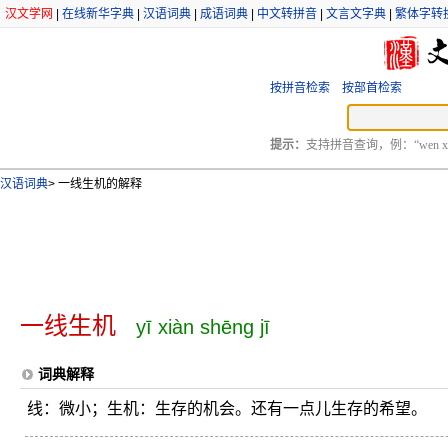
汉文学网
|
在线新华字典
|
汉语词典
|
成语词典
|
中文转拼音
|
文言文字典
|
繁体字转
按拼音检索
按部首检索
提示：
支持拼音查询，例：“wen xu
汉语词典
>
一线生机的解释
一线生机
yī xiàn shēng jī
词典解释
线：微小；生机：生存的机会。还有一点儿生存的希望。