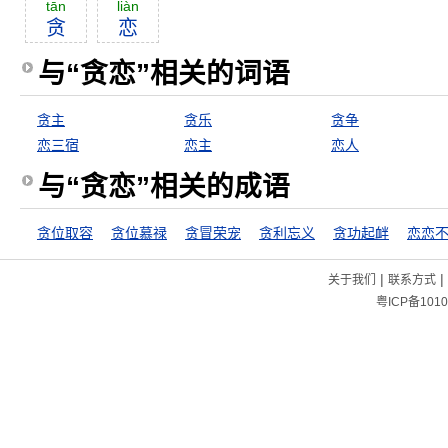
tān
liàn
贪
恋
与“贪恋”相关的词语
贪主
贪乐
贪争
恋三宿
恋主
恋人
与“贪恋”相关的成语
贪位取容
贪位慕禄
贪冒荣宠
贪利忘义
贪功起衅
恋恋
|
|
关于我们
联系方式
粤ICP备1010