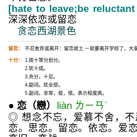
[hate to leave;be reluctant 
深深依恋或留恋
贪恋西湖景色
留恋：
不忍舍弃或离开：留恋故土 ㄧ就要离开学校了，大
十分：
1.按十等分划分。
2.犹十成。
3.充分，十足。
4.副词。犹全部。
5.副词。非常，极，很。表示程度高。
●
恋
（戀）
liàn ㄌㄧㄢˋ
◎ 想念不忘，爱慕不舍，
恋。思恋。留恋。依恋。爱