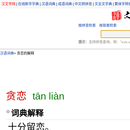
汉文学网
|
在线新华字典
|
汉语词典
|
成语词典
|
中文转拼音
|
文言文字典
|
繁体字转
按拼音检索
按部首检索
提示：
支持拼音查询，例：“wen xu
汉语词典
>
贪恋的解释
贪恋
tān liàn
词典解释
十分留恋。