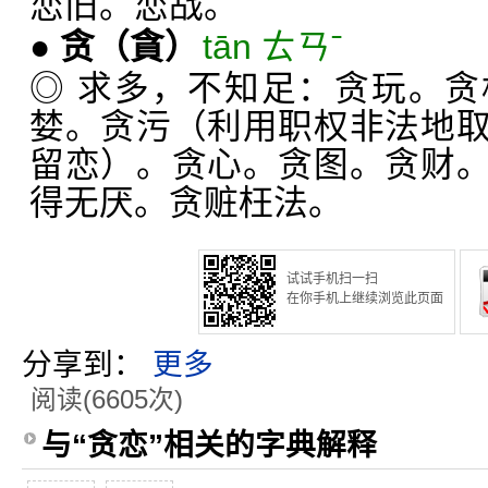
恋旧。恋战。
●
贪
（貪）
tān ㄊㄢˉ
◎ 求多，不知足：贪玩。
婪。贪污（利用职权非法地
留恋）。贪心。贪图。贪财
得无厌。贪赃枉法。
试试手机扫一扫
在你手机上继续浏览此页面
分享到：
更多
阅读(6605次)
与“贪恋”相关的字典解释