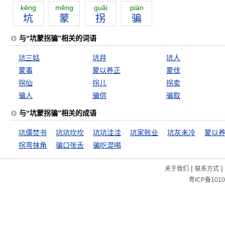
kēng
mĕng
guăi
piàn
坑
蒙
拐
骗
与“坑蒙拐骗”相关的词语
坑三姑
坑井
坑人
蒙事
蒙以养正
蒙伐
拐仙
拐儿
拐卖
骗人
骗供
骗取
与“坑蒙拐骗”相关的成语
坑儒焚书
坑坑坎坎
坑坑洼洼
坑家败业
坑灰未冷
蒙以
拐弯抹角
骗口张舌
骗吃混喝
|
|
关于我们
联系方式
粤ICP备1010