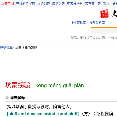
汉文学网
|
在线新华字典
|
汉语词典
|
成语词典
|
中文转拼音
|
文言文字典
|
繁体字转
按拼音检索
按部首检索
提示：
支持拼音查询，例：“wen xu
汉语词典
>
坑蒙拐骗的解释
坑蒙拐骗
kēng méng guǎi piàn
词典解释
指以欺骗手段捞取钱财，陷害他人。
[bluff and deceive;swindle and bluff]
〈方〉∶招摇撞骗