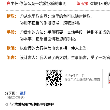
白
主任,你怎么竟干坑蒙拐骗的事呢!——
董玉振
《精明人的
捞取：
①从水里取东西：塘里的鱼可以随时捞取。
②用不正当的手段取得：捞取暴利。
手段：
①做事的方法：手段强硬｜毒辣手段。特指不正当
②本事：正想当面请教您的手段。
欺骗：
以虚假的言行掩盖事实真相﹐使人上当。
陷害：
设计害人：我因恶了高太尉，生事陷害，受了一场
试试手机扫一扫
在你手机上继续浏览此页面
分享到：
更多
阅读(5039次)
与“坑蒙拐骗”相关的字典解释