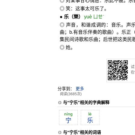
◎ 对某事甘心情愿：乐此不疲。乐
◎ 笑：这事太可乐了。
●
乐
（樂）
yuè ㄩㄝˋ
◎ 声音，和谐成调的：音乐。声
曲；b.有音乐伴奏的歌曲）。乐正
集民间诗歌和乐曲；后世把这类民歌
◎ 姓。
试
在
分享到：
更多
阅读(3685次)
与“宁乐”相关的字典解释
níng
lè
宁
乐
与“宁乐”相关的词语