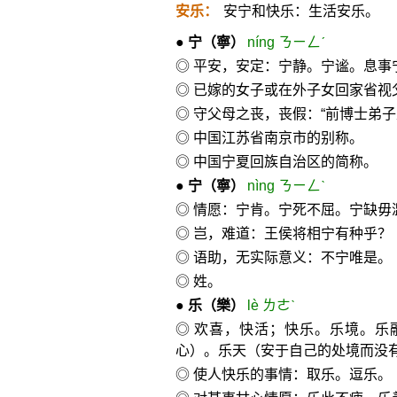
安乐：
安宁和快乐：生活安乐。
●
宁
（寧）
níng ㄋㄧㄥˊ
◎ 平安，安定：宁静。宁谧。息事
◎ 已嫁的女子或在外子女回家省视
◎ 守父母之丧，丧假：“前博士弟
◎ 中国江苏省南京市的别称。
◎ 中国宁夏回族自治区的简称。
●
宁
（寧）
nìng ㄋㄧㄥˋ
◎ 情愿：宁肯。宁死不屈。宁缺毋
◎ 岂，难道：王侯将相宁有种乎？
◎ 语助，无实际意义：不宁唯是。
◎ 姓。
●
乐
（樂）
lè ㄌㄜˋ
◎ 欢喜，快活；快乐。乐境。乐
心）。乐天（安于自己的处境而没
◎ 使人快乐的事情：取乐。逗乐。