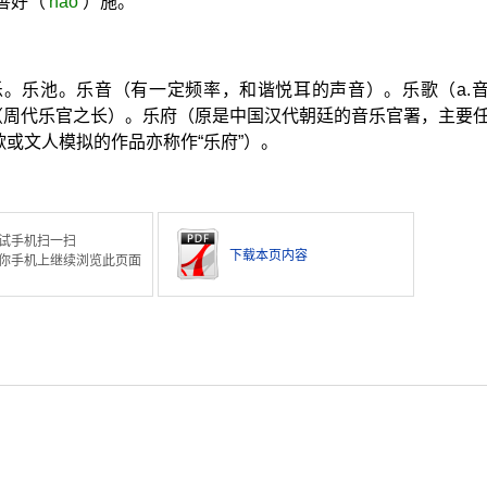
善好（
hào
）施。
乐。乐池。乐音（有一定频率，和谐悦耳的声音）。乐歌（a.
（周代乐官之长）。乐府（原是中国汉代朝廷的音乐官署，主要
或文人模拟的作品亦称作“乐府”）。
试手机扫一扫
下载本页内容
你手机上继续浏览此页面