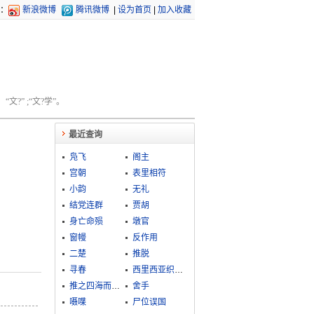
：
新浪微博
腾讯微博
|
设为首页
|
加入收藏
文?” ;“文?学”。
最近查询
凫飞
阁主
宫朝
表里相符
小韵
无礼
结党连群
贾胡
身亡命殒
墩官
窗幔
反作用
二楚
推脱
寻春
西里西亚织工起义
推之四海而皆准
舍手
嗫喋
尸位误国