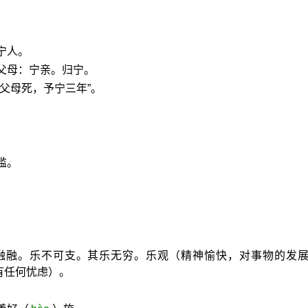
宁人。
父母：宁亲。归宁。
子父母死，予宁三年”。
滥。
融融。乐不可支。其乐无穷。乐观（精神愉快，对事物的发
有任何忧虑）。