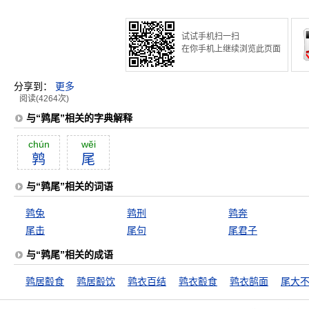
试试手机扫一扫
在你手机上继续浏览此页面
分享到：
更多
阅读(4264次)
与“鹑尾”相关的字典解释
chún
wĕi
鹑
尾
与“鹑尾”相关的词语
鹑兔
鹑刑
鹑奔
尾击
尾句
尾君子
与“鹑尾”相关的成语
鹑居鷇食
鹑居鷇饮
鹑衣百结
鹑衣鷇食
鹑衣鹄面
尾大