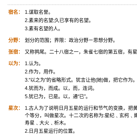
宿名：
1.谋取名誉。
2.素来的名望;久已享有的名望。
3.素有名望的人。
分野：
划分的范围；界限：政治分野ㄧ思想分野。
张宿：
又称鹑尾。二十八宿之一，朱雀七宿的第五宿，有
以为：
1.认为。
2.作为，用作。
3.“以之为”的省略形式。犹言让他(她)做，把它作为
4.犹而为，而成。以，而，连词。
5.犹已为，已是。以，通“已”。
星次：
1.古人为了说明日月五星的运行和节气的变换，把
个等分，叫做星次。十二次的名称为:星纪﹑玄枵﹑
寿星﹑大火﹑析木。
2.日月五星运行的位置。