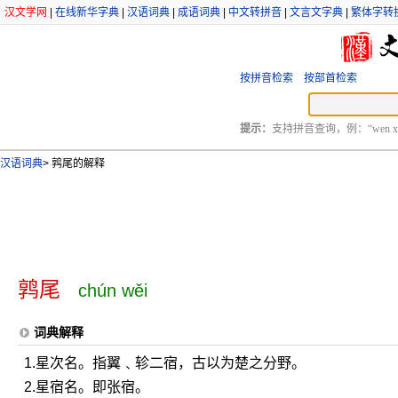
汉文学网
|
在线新华字典
|
汉语词典
|
成语词典
|
中文转拼音
|
文言文字典
|
繁体字转
按拼音检索
按部首检索
提示：
支持拼音查询，例：“wen xu
汉语词典
>
鹑尾的解释
鹑尾
chún wěi
词典解释
1.星次名。指翼﹑轸二宿，古以为楚之分野。
2.星宿名。即张宿。