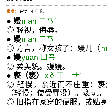
亵慢：
轻慢，不庄重。
●
嫚
màn ㄇㄢˋ
◎ 轻视，侮辱。
●
嫚
mān ㄇㄢˉ
◎ 方言，称女孩子：嫚儿（
m
●
嫚
yuān ㄩㄢˉ
◎ 柔美貌。嫚嫚。
●
亵
（褻）
xiè ㄒㄧㄝˋ
◎ 轻慢，亲近而不庄重：
（轻慢；使受辱没）。亵玩。
◎ 旧指在家穿的便服，或贴