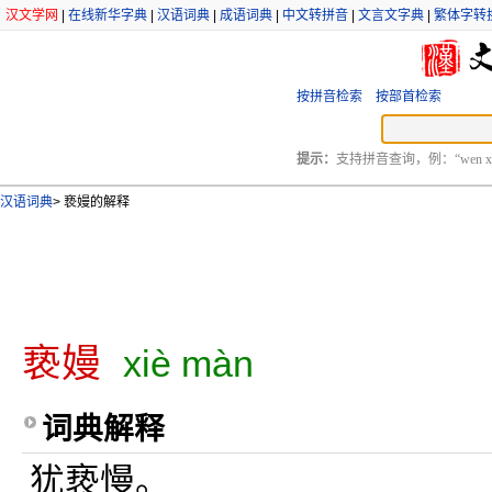
汉文学网
|
在线新华字典
|
汉语词典
|
成语词典
|
中文转拼音
|
文言文字典
|
繁体字转
按拼音检索
按部首检索
提示：
支持拼音查询，例：“wen xu
汉语词典
>
亵嫚的解释
亵嫚
xiè màn
词典解释
犹亵慢。