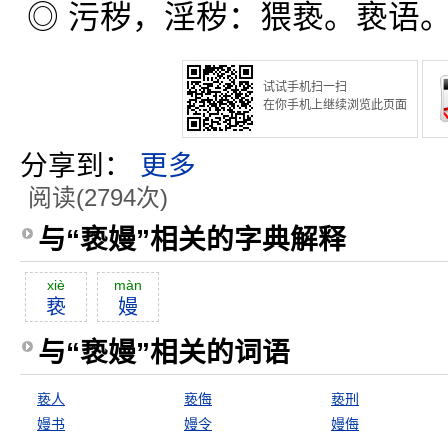
◎ 污秽，淫秽：猥亵。亵语
试试手机扫一扫
在你手机上继续浏览此页面
分享到：
更多
阅读(2794次)
与“亵嫚”相关的字典解释
xiè
màn
亵
嫚
与“亵嫚”相关的词语
亵人
亵侮
亵刑
嫚书
嫚令
嫚侮