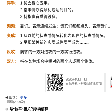
得手：
1.犹言得心应手。
2.指事情办得顺利或达到目的。
3.特指贪官觅得钱多。
频频：
副词。表示连续发生：贵宾们频频点头，表示赞许
变成：
1.从以前的状态或情况转化为现在的状态或情况。
2.呈现某种新的实质或性质而成为……。
反攻：
防御的一方对进攻的一方实行进攻。
双方：
指在某种场合中相对的两个人或两个集体。
试试手机扫一扫
在你手机上继续浏览此页面
分享到：
更多
阅读(2809次)
与“拉平”相关的字典解释