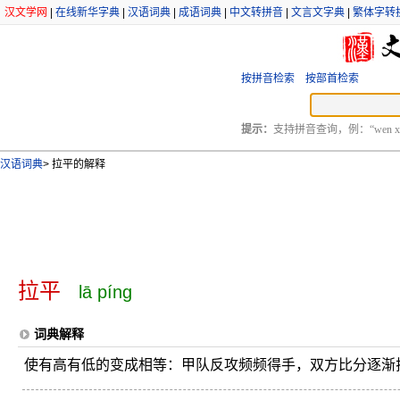
汉文学网
|
在线新华字典
|
汉语词典
|
成语词典
|
中文转拼音
|
文言文字典
|
繁体字转
按拼音检索
按部首检索
提示：
支持拼音查询，例：“wen xu
汉语词典
>
拉平的解释
拉平
lā píng
词典解释
使有高有低的变成相等：甲队反攻频频得手，双方比分逐渐