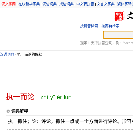
汉文学网
|
在线新华字典
|
汉语词典
|
成语词典
|
中文转拼音
|
文言文字典
|
繁体字转
按拼音检索
按部首检索
提示：
支持拼音查询，例：“wen xu
汉语词典
>
执一而论的解释
执一而论
zhí yī ér lùn
词典解释
执：抓住；论：评论。抓住一点或一个方面进行评论。形容