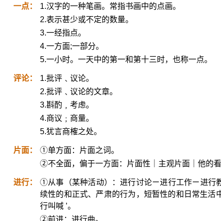
一点：
1.汉字的一种笔画。常指书画中的点画。
2.表示甚少或不定的数量。
3.一经指点。
4.一方面;一部分。
5.一小时。一天中的第一和第十三时，也称一点。
评论：
1.批评﹑议论。
2.批评﹑议论的文章。
3.斟酌﹐考虑。
4.商议﹔商量。
5.犹言商榷之处。
片面：
①单方面：片面之词。
②不全面，偏于一方面：片面性｜主观片面｜他的
进行：
①从事（某种活动）：进行讨论ㄧ进行工作ㄧ进行教
续性的和正式、严肃的行为，短暂性的和日常生活中的行
行叫喊 ’。
②前进：进行曲。