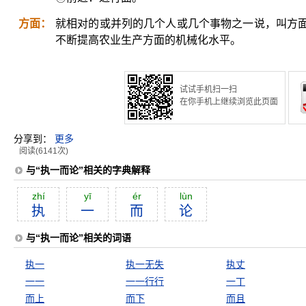
方面：
就相对的或并列的几个人或几个事物之一说，叫方
不断提高农业生产方面的机械化水平。
试试手机扫一扫
在你手机上继续浏览此页面
分享到：
更多
阅读(6141次)
与“执一而论”相关的字典解释
zhí
yī
ér
lùn
执
一
而
论
与“执一而论”相关的词语
执一
执一无失
执丈
一一
一一行行
一丁
而上
而下
而且