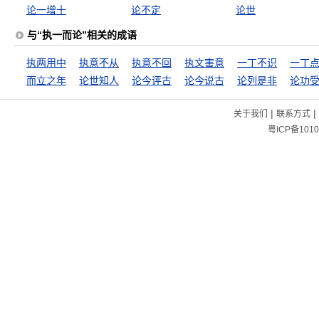
论一增十
论不定
论世
与“执一而论”相关的成语
执两用中
执意不从
执意不回
执文害意
一丁不识
一丁
而立之年
论世知人
论今评古
论今说古
论列是非
论功
|
|
关于我们
联系方式
粤ICP备1010