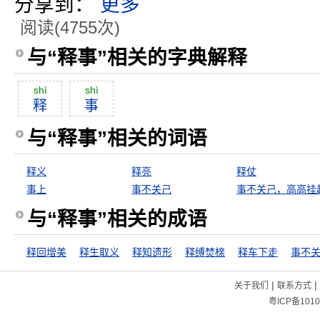
分享到：
更多
阅读(4755次)
与“释事”相关的字典解释
shì
shì
释
事
与“释事”相关的词语
释义
释亮
释仗
事上
事不关己
事不关己，高高挂
与“释事”相关的成语
释回增美
释生取义
释知遗形
释缚焚榇
释车下走
事不
|
|
关于我们
联系方式
粤ICP备1010