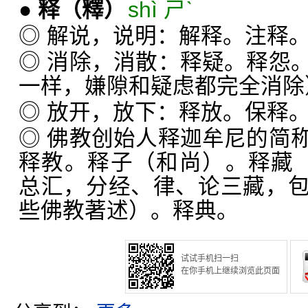
●
释
（釋）
shì ㄕˋ
◎ 解说，说明：解释。注释
◎ 消除，消散：释疑。释怨
一样，嫌隙和疑虑都完全消除
◎ 放开，放下：释放。保释
◎ 佛教创始人释迦牟尼的简
释教。释子（和尚）。释藏
总汇，分经、律、论三藏，
些佛教著述）。释典。
试试手机扫一扫
在你手机上继续浏览此页面