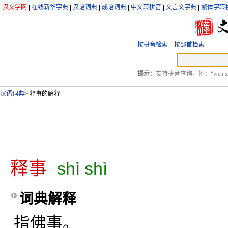
汉文学网
|
在线新华字典
|
汉语词典
|
成语词典
|
中文转拼音
|
文言文字典
|
繁体字转
按拼音检索
按部首检索
提示：
支持拼音查询，例：“wen xu
汉语词典
>
释事的解释
释事
shì shì
词典解释
指佛事。