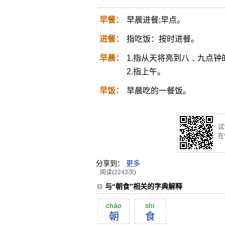
早餐：
早晨进餐;早点。
进餐：
指吃饭：按时进餐。
早晨：
1.指从天将亮到八﹑九点钟
2.指上午。
早饭：
早晨吃的一餐饭。
试
在
分享到：
更多
阅读(2243次)
与“朝食”相关的字典解释
cháo
shí
朝
食