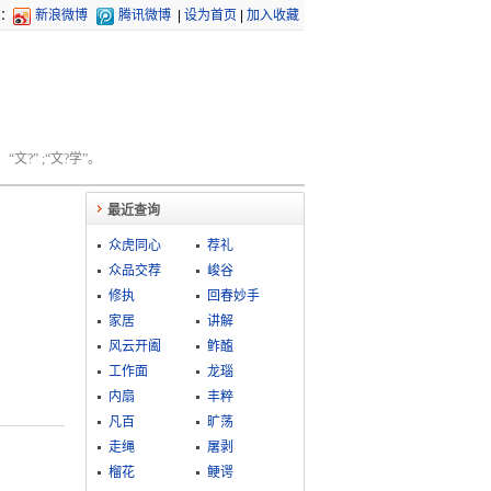
：
新浪微博
腾讯微博
|
设为首页
|
加入收藏
文?” ;“文?学”。
最近查询
众虎同心
荐礼
众品交荐
峻谷
修执
回春妙手
家居
讲解
风云开阖
鲊醢
工作面
龙瑙
内扇
丰粹
凡百
旷荡
走绳
屠剥
榴花
鲠谔