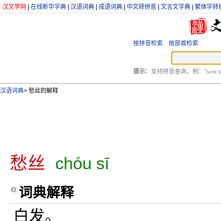
汉文学网
|
在线新华字典
|
汉语词典
|
成语词典
|
中文转拼音
|
文言文字典
|
繁体字转
按拼音检索
按部首检索
提示：
支持拼音查询，例：“wen xu
汉语词典
>
愁丝的解释
愁丝
chóu sī
词典解释
白发。