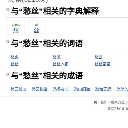
与“愁丝”相关的字典解释
chóu
sī
愁
丝
与“愁丝”相关的词语
愁乡
愁予
愁云
丝丝
丝丝入扣
丝丝密密
与“愁丝”相关的成语
愁云惨淡
愁云惨雾
愁多夜长
愁山闷海
愁海无涯
丝丝
|
|
关于我们
联系方式
粤ICP备1010