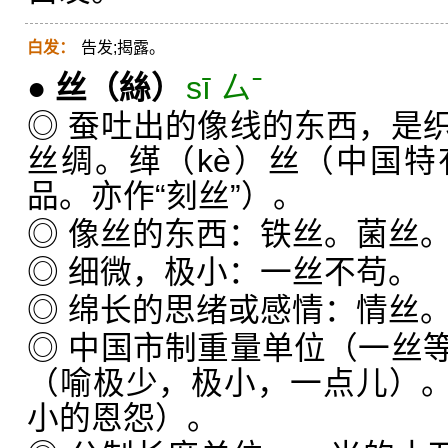
白发：
告发;揭露。
●
丝
（絲）
sī ㄙˉ
◎ 蚕吐出的像线的东西，是
丝绸。缂（kè）丝（中国
品。亦作“刻丝”）。
◎ 像丝的东西：铁丝。菌丝
◎ 细微，极小：一丝不苟。
◎ 绵长的思绪或感情：情丝
◎ 中国市制重量单位（一丝
（喻极少，极小，一点儿）。
小的恩怨）。