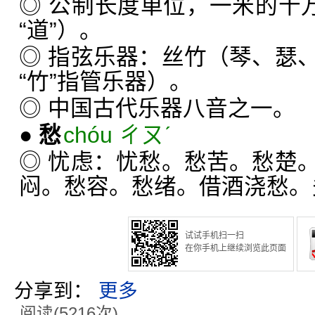
◎ 公制长度单位，一米的十万
“道”）。
◎ 指弦乐器：丝竹（琴、瑟
“竹”指管乐器）。
◎ 中国古代乐器八音之一。
●
愁
chóu ㄔㄡˊ
◎ 忧虑：忧愁。愁苦。愁楚
闷。愁容。愁绪。借酒浇愁。
试试手机扫一扫
在你手机上继续浏览此页面
分享到：
更多
阅读(5216次)