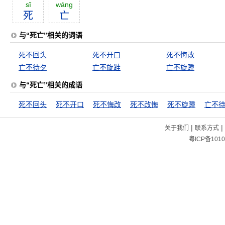
sĭ
wáng
死
亡
与“死亡”相关的词语
死不回头
死不开口
死不悔改
亡不待夕
亡不旋跬
亡不旋踵
与“死亡”相关的成语
死不回头
死不开口
死不悔改
死不改悔
死不旋踵
亡不
|
|
关于我们
联系方式
粤ICP备1010