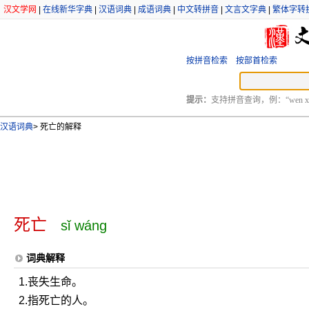
汉文学网
|
在线新华字典
|
汉语词典
|
成语词典
|
中文转拼音
|
文言文字典
|
繁体字转
按拼音检索
按部首检索
提示：
支持拼音查询，例：“wen xu
汉语词典
>
死亡的解释
死亡
sǐ wáng
词典解释
1.丧失生命。
2.指死亡的人。