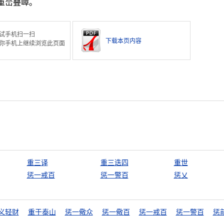
重峦叠嶂。
试手机扫一扫
下载本页内容
你手机上继续浏览此页面
重三译
重三迭四
重世
惩一戒百
惩一警百
惩乂
义轻财
重于泰山
惩一儆众
惩一儆百
惩一戒百
惩一警百
惩