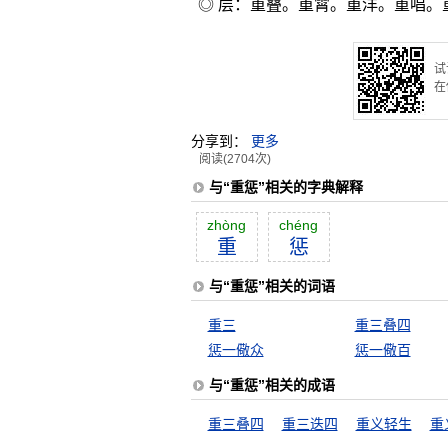
◎ 层：重叠。重霄。重洋。重唱。
试
在
分享到：
更多
阅读(2704次)
与“重惩”相关的字典解释
zhòng
chéng
重
惩
与“重惩”相关的词语
重三
重三叠四
惩一儆众
惩一儆百
与“重惩”相关的成语
重三叠四
重三迭四
重义轻生
重