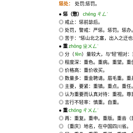
惩处：
处罚;惩罚。
●
惩
（懲）
chéng ㄔㄥˊ
◎ 戒止：惩前毖后。
◎ 处罚，警戒：严惩。惩罚。惩办
◎ 苦于：“惩山北之塞，出入之迂也
●
重
zhòng ㄓㄨㄥˋ
◎ 分（
fèn
）量较大，与“轻”相对
◎ 程度深：重色。重病。重望。重
◎ 价格高：重价收买。
◎ 数量多：重金聘请。眉毛重。重
◎ 主要，要紧：重镇。重点。重任
◎ 认为重要而认真对待：重视。尊
◎ 言行不轻率：慎重。自重。
●
重
chóng ㄔㄨㄥˊ
◎ 再：重复。重申。重版。重沓（
◎ 〔重庆〕地名，在中国四川省。