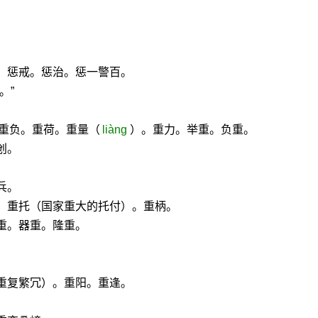
。惩戒。惩治。惩一警百。
。”
：重负。重荷。重量（
liàng
）。重力。举重。负重。
创。
兵。
。重托（国家重大的托付）。重柄。
重。器重。隆重。
重复繁冗）。重阳。重逢。