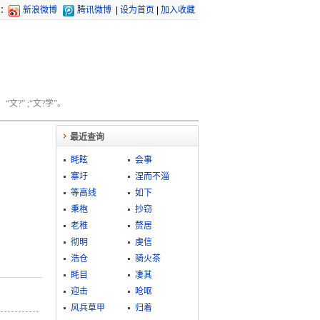
：
新浪微博
腾讯微博
|
设为首页
|
加入收藏
文?” ;“文?学”。
最近查询
眊眩
会事
寨圩
涅而不淄
等高线
如下
秉枹
抄窃
老稚
赘居
彻明
虔信
浩仓
骑火茶
眊目
凄其
迎击
呛呕
风兵草甲
归着