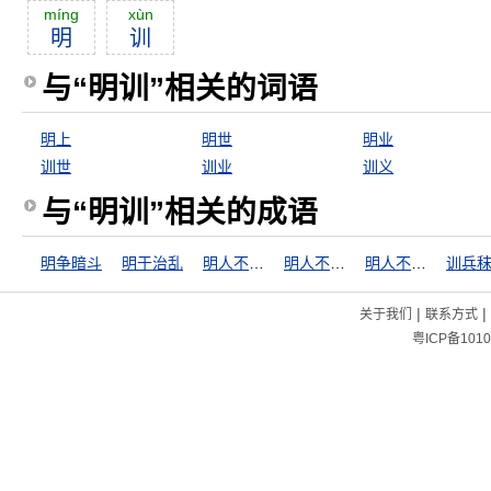
míng
xùn
明
训
与“明训”相关的词语
明上
明世
明业
训世
训业
训义
与“明训”相关的成语
明争暗斗
明于治乱
明人不作暗事
明人不做暗事
明人不说暗话
训兵
|
|
关于我们
联系方式
粤ICP备1010