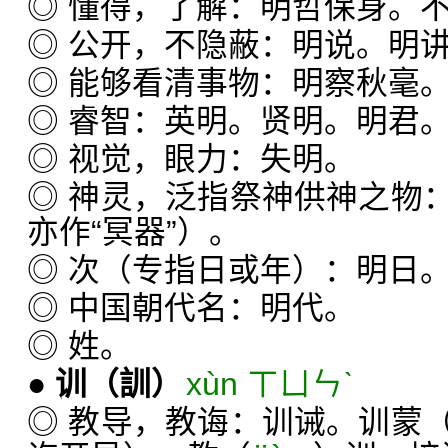
◎ 懂得，了解：明哲保身。
◎ 公开，不隐蔽：明说。明
◎ 能够看清事物：明察秋毫
◎ 睿智：英明。贤明。明君
◎ 视觉，眼力：失明。
◎ 神灵，泛指祭神供神之物
亦作“冥器”）。
◎ 次（专指日或年）：明日
◎ 中国朝代名：明代。
◎ 姓。
●
训
（訓）
xùn ㄒㄩㄣˋ
◎ 教导，教诲：训诫。训蒙