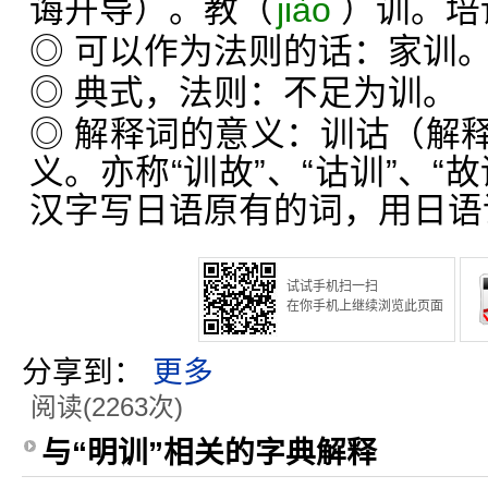
诲开导）。教（
jiào
）训。培
◎ 可以作为法则的话：家训
◎ 典式，法则：不足为训。
◎ 解释词的意义：训诂（解
义。亦称“训故”、“诂训”、“
汉字写日语原有的词，用日语
试试手机扫一扫
在你手机上继续浏览此页面
分享到：
更多
阅读(2263次)
与“明训”相关的字典解释