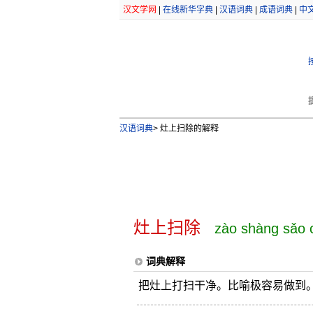
汉文学网
|
在线新华字典
|
汉语词典
|
成语词典
|
中
汉语词典
>
灶上扫除的解释
灶上扫除
zào shàng sǎo 
词典解释
把灶上打扫干净。比喻极容易做到