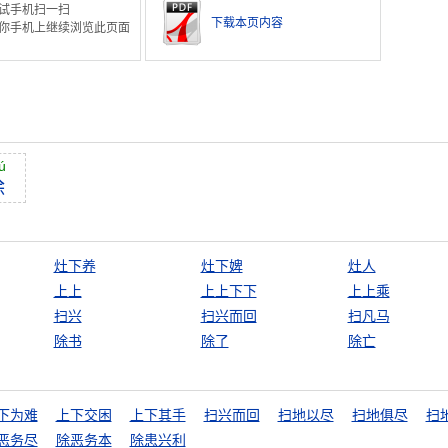
试手机扫一扫
下载本页内容
你手机上继续浏览此页面
ú
除
灶下养
灶下婢
灶人
上上
上上下下
上上乘
扫兴
扫兴而回
扫凡马
除书
除了
除亡
下为难
上下交困
上下其手
扫兴而回
扫地以尽
扫地俱尽
扫
恶务尽
除恶务本
除患兴利