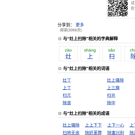
试
在
分享到：
更多
阅读(3068次)
与“灶上扫除”相关的字典解释
zào
shàng
săo
ch
灶
上
扫
与“灶上扫除”相关的词语
灶丁
灶上骚除
上丁
上三旗
扫兀
扫光
除丧
除中
与“灶上扫除”相关的成语
灶上骚除
上上下下
上下一心
上
扫地无余
除奸革弊
除害兴利
除