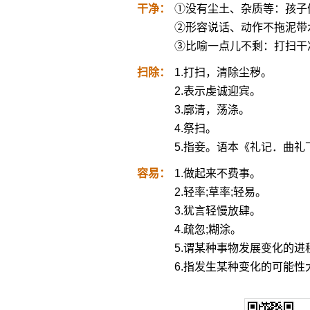
干净：
①没有尘土、杂质等：孩子
②形容说话、动作不拖泥带
③比喻一点儿不剩：打扫干
扫除：
1.打扫，清除尘秽。
2.表示虔诚迎宾。
3.廓清，荡涤。
4.祭扫。
5.指妾。语本《礼记．曲礼
容易：
1.做起来不费事。
2.轻率;草率;轻易。
3.犹言轻慢放肆。
4.疏忽;糊涂。
5.谓某种事物发展变化的进
6.指发生某种变化的可能性