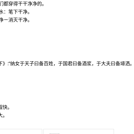
们都穿得干干净净的。
水：笔下干净。
净ㄧ消灭干净。
下》:“纳女于天子曰备百姓，于国君曰备酒浆，于大夫曰备埽洒。
程快。
大。