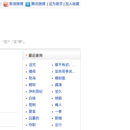
：
新浪微博
腾讯微博
|
设为首页
|
加入收藏
文?” ;“文?学”。
最近查询
诅咒
靡不有初，鲜克有终
播荷
亚热带季风气候
勃海
横剖面
轗轲
阗凑
伊利昂纪
坚久
白绫
胡貊
陛制
阉人
要蛮
一拳
囚囊的
薪楢
夺职
言行