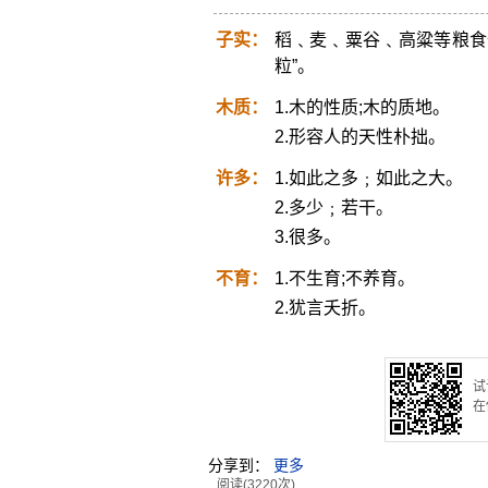
子实：
稻﹑麦﹑粟谷﹑高粱等粮食
粒”。
木质：
1.木的性质;木的质地。
2.形容人的天性朴拙。
许多：
1.如此之多﹔如此之大。
2.多少﹔若干。
3.很多。
不育：
1.不生育;不养育。
2.犹言夭折。
试
在
分享到：
更多
阅读(3220次)