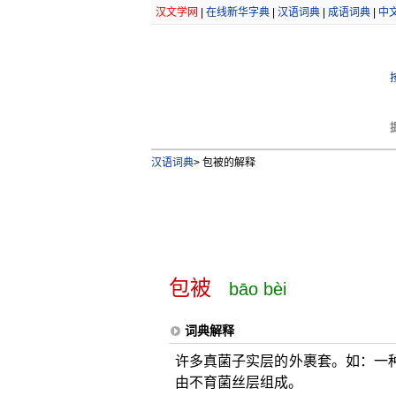
汉文学网
|
在线新华字典
|
汉语词典
|
成语词典
|
中
汉语词典
>
包被的解释
包被
bāo bèi
词典解释
许多真菌子实层的外裹套。如：一种
由不育菌丝层组成。