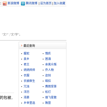
：
新浪微博
腾讯微博
|
设为首页
|
加入收藏
文?” ;“文?学”。
最近查询
握蛇
愧疚
泉乡
莤酒
君王
亲离众叛
炳炳烨烨
乔人物
衣服
迩刻
衣披群生
暗扣
冗浊
膺图受箓
洋历
松灯
的包被,
渴慕
烟飞星散
乡举里选
贿营