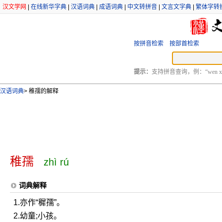
汉文学网
|
在线新华字典
|
汉语词典
|
成语词典
|
中文转拼音
|
文言文字典
|
繁体字转
按拼音检索
按部首检索
提示：
支持拼音查询，例：“wen xu
汉语词典
>
稚孺的解释
稚孺
zhì rú
词典解释
1.亦作“穉孺”。
2.幼童;小孩。