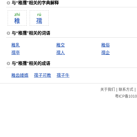
与“稚孺”相关的字典解释
zhì
rú
稚
孺
与“稚孺”相关的词语
稚乳
稚交
稚俗
孺亭
孺人
孺企
与“稚孺”相关的成语
稚齿婑媠
孺子可教
孺子牛
|
|
关于我们
联系方式
粤ICP备1010