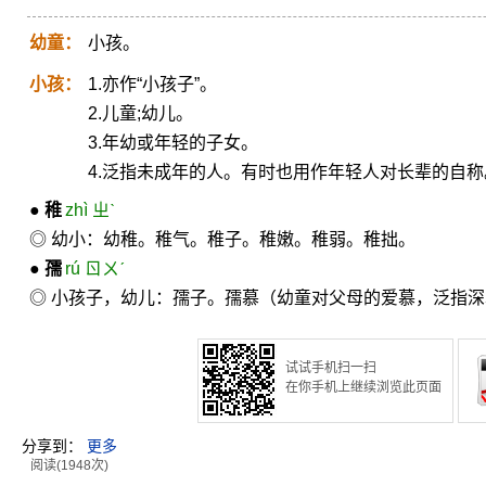
幼童：
小孩。
小孩：
1.亦作“小孩子”。
2.儿童;幼儿。
3.年幼或年轻的子女。
4.泛指未成年的人。有时也用作年轻人对长辈的自称
●
稚
zhì ㄓˋ
◎ 幼小：幼稚。稚气。稚子。稚嫩。稚弱。稚拙。
●
孺
rú ㄖㄨˊ
◎ 小孩子，幼儿：孺子。孺慕（幼童对父母的爱慕，泛指
试试手机扫一扫
在你手机上继续浏览此页面
分享到：
更多
阅读(1948次)