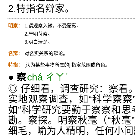
2.特指名辩家。
明察：
1.谓观察入微，不受蒙蔽。
2.严明苛察。
3.明白清楚。
名辩：
对名实关系的辩论。
特指：
[认为某些事物所属的] 指定范围或角色。
●
察
chá ㄔㄚˊ
◎ 仔细看，调查研究：察看。
实地观察调查，如“科学察察”
如“科学研究要勤于察察和思
勘。察探。明察秋毫（“秋毫
细毛，喻为人精明，任何小问