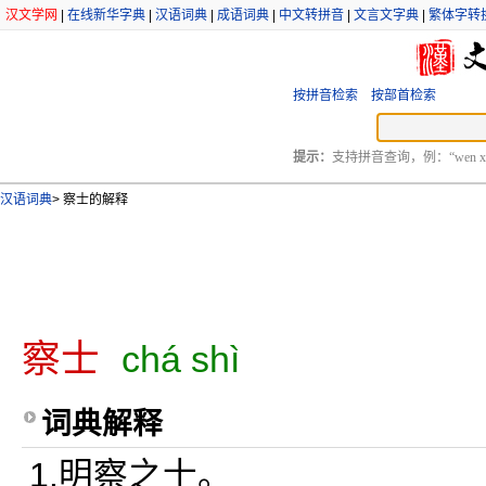
汉文学网
|
在线新华字典
|
汉语词典
|
成语词典
|
中文转拼音
|
文言文字典
|
繁体字转
按拼音检索
按部首检索
提示：
支持拼音查询，例：“wen xu
汉语词典
>
察士的解释
察士
chá shì
词典解释
1.明察之士。