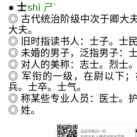
●
士
shì ㄕˋ
◎ 古代统治阶级中次于卿大
大夫。
◎ 旧时指读书人：士子。士
◎ 未婚的男子，泛指男子：
◎ 对人的美称：志士。烈士
◎ 军衔的一级，在尉以下
兵。士卒。士气。
◎ 称某些专业人员：医士。
◎ 姓。
试试手机扫一扫