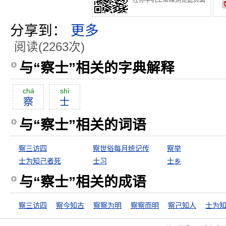
在你手机上继续浏览此页面
分享到：
更多
阅读(2263次)
与“察士”相关的字典解释
chá
shì
察
士
与“察士”相关的词语
察三访四
察世俗每月统记传
察举
士为知己者死
士习
士乡
与“察士”相关的成语
察三访四
察今知古
察察为明
察察而明
察己知人