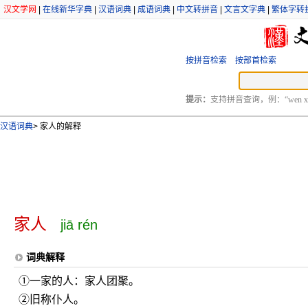
汉文学网
|
在线新华字典
|
汉语词典
|
成语词典
|
中文转拼音
|
文言文字典
|
繁体字转
按拼音检索
按部首检索
提示：
支持拼音查询，例：“wen xu
汉语词典
>
家人的解释
家人
jiā rén
词典解释
①一家的人：家人团聚。
②旧称仆人。