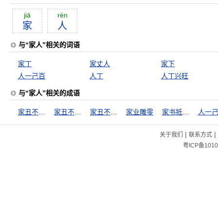
jiā
rén
家
人
与“家人”相关的词语
家丁
家丈人
家下
人一己百
人丁
人丁兴旺
与“家人”相关的成语
家丑不可外扬
家丑不可外谈
家丑不外扬
家业雕零
家书抵万金
人一
|
|
关于我们
联系方式
粤ICP备1010