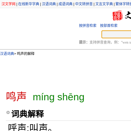
汉文学网
|
在线新华字典
|
汉语词典
|
成语词典
|
中文转拼音
|
文言文字典
|
繁体字转
按拼音检索
按部首检索
提示：
支持拼音查询，例：“wen xu
汉语词典
>
鸣声的解释
鸣声
míng shēng
词典解释
呼声;叫声。