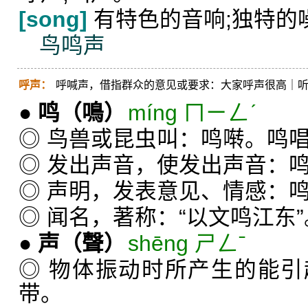
[song]
有特色的音响;独特的
鸟鸣声
呼声：
呼喊声，借指群众的意见或要求：大家呼声很高｜
●
鸣
（鳴）
míng ㄇㄧㄥˊ
◎ 鸟兽或昆虫叫：鸣啭。鸣
◎ 发出声音，使发出声音：
◎ 声明，发表意见、情感：
◎ 闻名，著称：“以文鸣江东”
●
声
（聲）
shēng ㄕㄥˉ
◎ 物体振动时所产生的能
带。