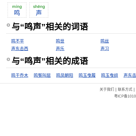
míng
shēng
鸣
声
与“鸣声”相关的词语
鸣不平
鸣世
鸣丝
声东击西
声乐
声习
与“鸣声”相关的成语
鸣于乔木
鸣冤叫屈
鸣凤朝阳
鸣玉曳履
鸣玉曳组
声东
|
|
关于我们
联系方式
粤ICP备1010