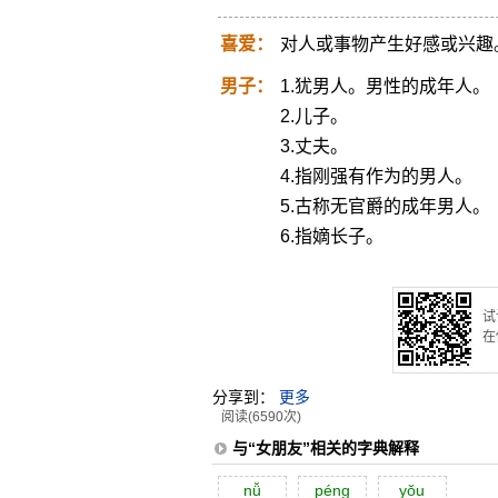
喜爱：
对人或事物产生好感或兴趣
男子：
1.犹男人。男性的成年人。
2.儿子。
3.丈夫。
4.指刚强有作为的男人。
5.古称无官爵的成年男人。
6.指嫡长子。
试
在
分享到：
更多
阅读(6590次)
与“女朋友”相关的字典解释
nǚ
péng
yŏu