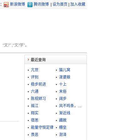
：
新浪微博
腾讯微博
|
设为首页
|
加入收藏
文?” ;“文?学”。
最近查询
亢世
猫儿窝
评别
泼婆娘
稳步前进
十上
六通
末俗
陈规陋习
阔步
摇江
风不鸣条，雨不破块
翔实
渐近线
宿恙
蠲赦
能量守恒定律
栅垒
畏恶
澍泽