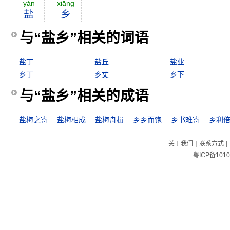
yán
xiāng
盐
乡
与“盐乡”相关的词语
盐丁
盐丘
盐业
乡丁
乡丈
乡下
与“盐乡”相关的成语
盐梅之寄
盐梅相成
盐梅舟楫
乡乡而饱
乡书难寄
乡利
|
|
关于我们
联系方式
粤ICP备1010