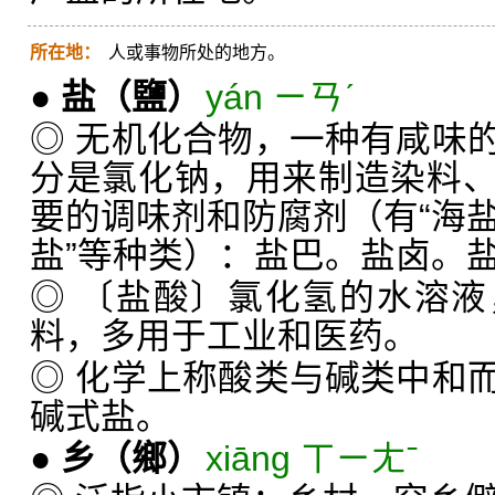
所在地：
人或事物所处的地方。
●
盐
（鹽）
yán ㄧㄢˊ
◎ 无机化合物，一种有咸味
分是氯化钠，用来制造染料
要的调味剂和防腐剂（有“海盐”
盐”等种类）：盐巴。盐卤。
◎ 〔盐酸〕氯化氢的水溶
料，多用于工业和医药。
◎ 化学上称酸类与碱类中和
碱式盐。
●
乡
（鄉）
xiāng ㄒㄧㄤˉ