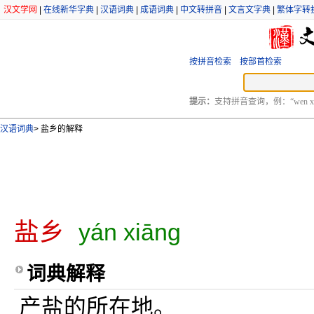
汉文学网
|
在线新华字典
|
汉语词典
|
成语词典
|
中文转拼音
|
文言文字典
|
繁体字转
按拼音检索
按部首检索
提示：
支持拼音查询，例：“wen xu
汉语词典
>
盐乡的解释
盐乡
yán xiāng
词典解释
产盐的所在地。