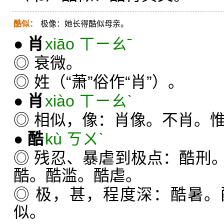
酷似：
极像：她长得酷似母亲。
●
肖
xiāo ㄒㄧㄠˉ
◎ 衰微。
◎ 姓（“萧”俗作“肖”）。
●
肖
xiào ㄒㄧㄠˋ
◎ 相似，像：肖像。不肖。
●
酷
kù ㄎㄨˋ
◎ 残忍、暴虐到极点：酷刑
酷。酷滥。酷虐。
◎ 极，甚，程度深：酷暑
似。