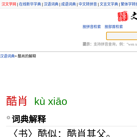
汉文学网
|
在线新华字典
|
汉语词典
|
成语词典
|
中文转拼音
|
文言文字典
|
繁体字转
按拼音检索
按部首检索
提示：
支持拼音查询，例：“wen xu
汉语词典
>
酷肖的解释
酷肖
kù xiāo
词典解释
〈书〉酷似：酷肖其父。