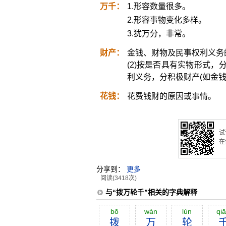
万千：
1.形容数量很多。
2.形容事物变化多样。
3.犹万分，非常。
财产：
金钱、财物及民事权利义务
(2)按是否具有实物形式，
利义务，分积极财产(如金钱
花钱：
花费钱财的原因或事情。
试
在
分享到：
更多
阅读(3418次)
与“拨万轮千”相关的字典解释
bō
wàn
lún
qi
拨
万
轮