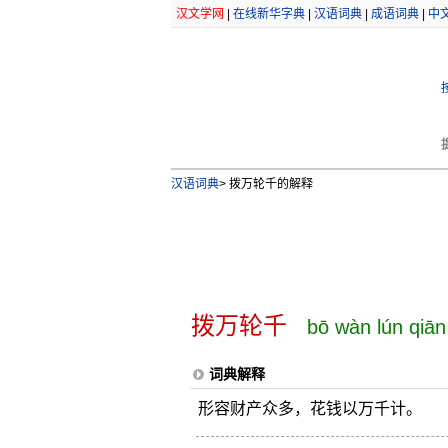
汉文学网
|
在线新华字典
|
汉语词典
|
成语词典
|
中
汉语词典
>
拨万轮千的解释
拨万轮千
bō wàn lún qiān
词典解释
形容财产众多，花钱以万千计。