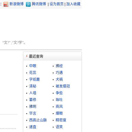
：
新浪微博
腾讯微博
|
设为首页
|
加入收藏
文?” ;“文?学”。
最近查询
中眼
拂经
花蕊
巧遇
字纸簏
犬禍
清秘
被发缨冠
人墙
争些
纂修
珠吐
拂明
商风
华言
爆眼
西高止山脉
精密度
递直
语笑