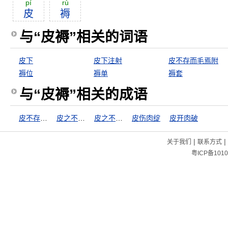
pí
rù
皮
褥
与“皮褥”相关的词语
皮下
皮下注射
皮不存而毛焉附
褥位
褥单
褥套
与“皮褥”相关的成语
皮不存而毛焉附
皮之不存，毛将安傅
皮之不存，毛将焉附
皮伤肉绽
皮开肉破
|
|
关于我们
联系方式
粤ICP备1010