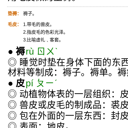
垫褥：
褥子。
毛皮：
1.带毛的兽皮。
2.指皮毛的色彩光泽。
3.比喻虚礼﹑客套。
●
褥
rù ㄖㄨˋ
◎ 睡觉时垫在身体下面的东
材料等制成：褥子。褥单。褥
●
皮
pí ㄆㄧˊ
◎ 动植物体表的一层组织：
◎ 兽皮或皮毛的制成品：裘
◎ 包在外面的一层东西：封
◎ 表面：地皮。