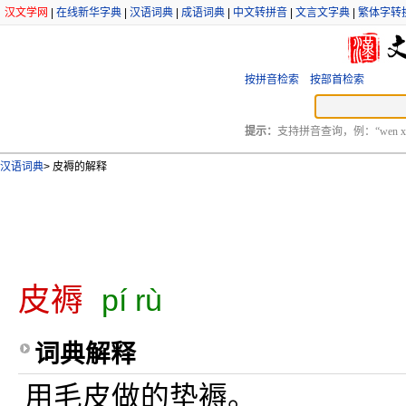
汉文学网
|
在线新华字典
|
汉语词典
|
成语词典
|
中文转拼音
|
文言文字典
|
繁体字转
按拼音检索
按部首检索
提示：
支持拼音查询，例：“wen xu
汉语词典
>
皮褥的解释
皮褥
pí rù
词典解释
用毛皮做的垫褥。