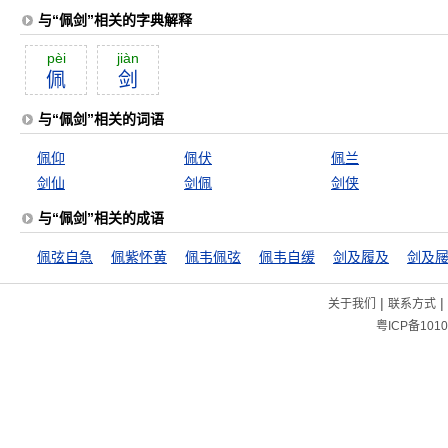
与“佩剑”相关的字典解释
pèi
jiàn
佩
剑
与“佩剑”相关的词语
佩仰
佩伏
佩兰
剑仙
剑佩
剑侠
与“佩剑”相关的成语
佩弦自急
佩紫怀黄
佩韦佩弦
佩韦自缓
剑及履及
剑及
|
|
关于我们
联系方式
粤ICP备1010