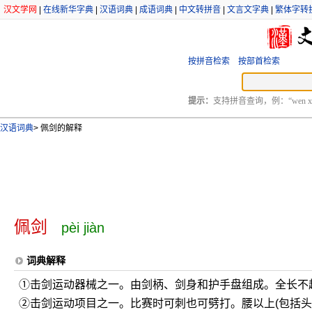
汉文学网
|
在线新华字典
|
汉语词典
|
成语词典
|
中文转拼音
|
文言文字典
|
繁体字转
按拼音检索
按部首检索
提示：
支持拼音查询，例：“wen xu
汉语词典
>
佩剑的解释
佩剑
pèi jiàn
词典解释
①击剑运动器械之一。由剑柄、剑身和护手盘组成。全长不超
②击剑运动项目之一。比赛时可刺也可劈打。腰以上(包括头