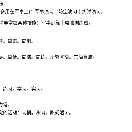
法。
(多用在军事上)：军事演习｜防空演习｜实弹演习。
辅导掌握某种技能：军事训练｜电脑训练班。
牍。简策。简册。
。
简要。简便。简洁。简练。册繁就简。言简意赅。
：练习。学习。实习。
为常。
觉的活动：习惯。积习。陈规陋习。