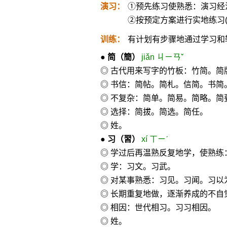
演习：
①预先练习使熟悉：演习经
②按预定方案进行实地练习
训练：
有计划有步骤地通过学习和
●
简
（簡）
jiǎn ㄐㄧㄢˇ
◎ 古代用来写字的竹板：竹简。简
◎ 书信：简帖。简札。信简。书简
◎ 不复杂：简单。简易。简略。
◎ 选择：简拔。简选。简任。
◎ 姓。
●
习
（習）
xí ㄒㄧˊ
◎ 学过后再温熟反复地学，使熟练
◎ 学：习文。习武。
◎ 对某事熟悉：习见。习闻。习以
◎ 长期重复地做，逐渐养成的不自
◎ 相因：世代相习。习习相因。
◎ 姓。