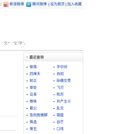
：
新浪微博
腾讯微博
|
设为首页
|
加入收藏
文?” ;“文?学”。
最近查询
偷惰
半中间
四禅天
自招
射正
纵横交贯
单处
飞刃
议革
检厉
巷咏
共产主义
綦公
乱交
急则抱佛脚
锦筵
殊造
谷芒
倠丑
口伐