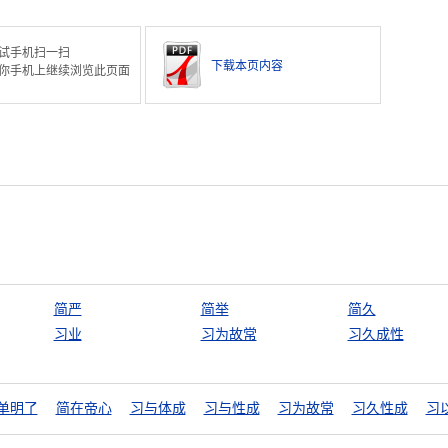
试手机扫一扫
下载本页内容
你手机上继续浏览此页面
简严
简举
简久
习业
习为故常
习久成性
单明了
简在帝心
习与体成
习与性成
习为故常
习久性成
习