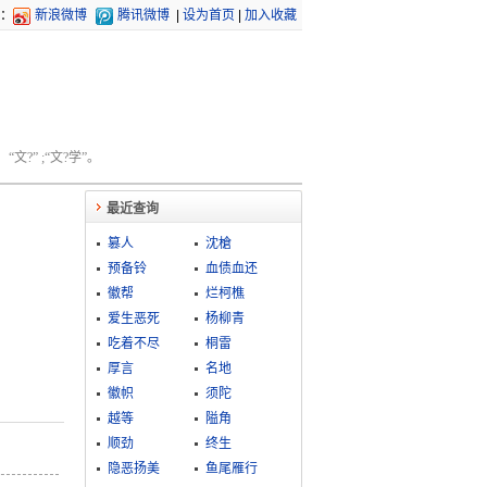
：
新浪微博
腾讯微博
|
设为首页
|
加入收藏
文?” ;“文?学”。
最近查询
篡人
沈槍
预备铃
血债血还
徽帮
烂柯樵
爱生恶死
杨柳青
吃着不尽
桐雷
厚言
名地
徽帜
须陀
越等
隘角
顺劲
终生
隐恶扬美
鱼尾雁行