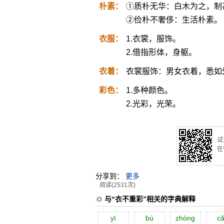
朴素：
①质朴无华：白木为之，制
②俭朴不奢侈：生活朴素。
衣服：
1.衣裳，服饰。
2.借指形体，身躯。
衣着：
衣裳服饰：男女衣着，悉如
彩色：
1.多种颜色。
2.光彩，光荣。
试
在
分享到：
更多
阅读(2531次)
与“衣不重彩”相关的字典解释
yī
bù
zhòng
că