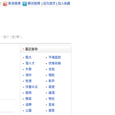
：
新浪微博
腾讯微博
|
设为首页
|
加入收藏
文?” ;“文?学”。
最近查询
粗大
平铺直叙
潜人才
伏维尚飨
乡葬
含饭
准时
锡蛇
愁懑
新声
厌塞众议
裁使
御用
謑落
樵笛
物任
选聘
直省
尘霾
盟誓