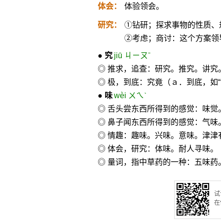
体会：
体验领会。
研究：
①钻研；探求事物的性质、
②考虑；商讨：这个方案领
●
究
jiū ㄐㄧㄡˉ
◎ 推求，追查：研究。推究。讲究
◎ 极，到底：究竟（ａ．到底，如
●
味
wèi ㄨㄟˋ
◎ 舌头尝东西所得到的感觉：味觉
◎ 鼻子闻东西所得到的感觉：气味
◎ 情趣：趣味。兴味。意味。津津
◎ 体会，研究：体味。耐人寻味。
◎ 量词，指中草药的一种：五味药
试
在