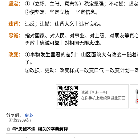
坚定：
①（立场、主张、意志等）稳定坚强；不动摇：坚
②使坚定：坚定立场 ㄧ坚定信念。
违背：
违反；违拗：违背大义｜违背良心。
忠诚：
指对国家、对人民、对事业、对上级、对朋友等真
勇敢｜忠诚可靠｜对祖国无限忠诚。
改变：
①事物发生显著的差别：山区面貌大有改变ㄧ随着
了。
②改换；更动：改变样式ㄧ改变口气 ㄧ改变计划ㄧ
试试手机扫一扫
在你手机上继续浏览此页面
分享到：
更多
阅读(3909次)
与“忠诚不渝”相关的字典解释