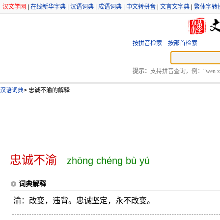
汉文学网
|
在线新华字典
|
汉语词典
|
成语词典
|
中文转拼音
|
文言文字典
|
繁体字转
按拼音检索
按部首检索
提示：
支持拼音查询，例：“wen xu
汉语词典
>
忠诚不渝的解释
忠诚不渝
zhōng chéng bù yú
词典解释
渝：改变，违背。忠诚坚定，永不改变。