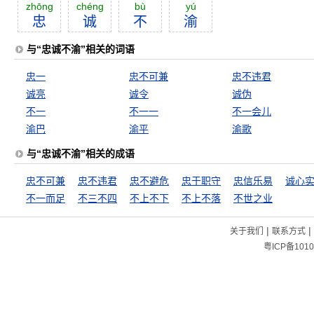
zhōng
chéng
bù
yú
忠
诚
不
渝
与“忠诚不渝”相关的词语
忠一
忠不可兼
忠不违君
诚亮
诚令
诚伪
不一
不一一
不一会儿
渝巴
渝平
渝歌
与“忠诚不渝”相关的成语
忠不可兼
忠不违君
忠不避危
忠于职守
忠信乐易
诚心
不一而足
不三不四
不上不下
不上不落
不世之业
|
|
关于我们
联系方式
粤ICP备1010