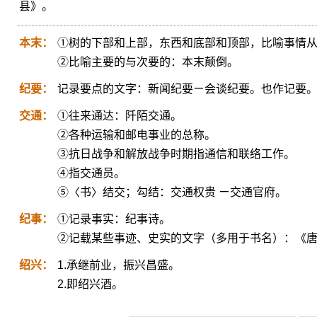
县》。
本末：
①树的下部和上部，东西和底部和顶部，比喻事情
②比喻主要的与次要的：本末颠倒。
纪要：
记录要点的文字：新闻纪要ㄧ会谈纪要。也作记要
交通：
①往来通达：阡陌交通。
②各种运输和邮电事业的总称。
③抗日战争和解放战争时期指通信和联络工作。
④指交通员。
⑤〈书〉结交；勾结：交通权贵 ㄧ交通官府。
纪事：
①记录事实：纪事诗。
②记载某些事迹、史实的文字（多用于书名）：《
绍兴：
1.承继前业，振兴昌盛。
2.即绍兴酒。