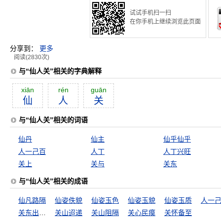
试试手机扫一扫
在你手机上继续浏览此页面
分享到：
更多
阅读(2830次)
与“仙人关”相关的字典解释
xiān
rén
guān
仙
人
关
与“仙人关”相关的词语
仙丹
仙主
仙乎仙乎
人一己百
人丁
人丁兴旺
关上
关与
关东
与“仙人关”相关的成语
仙凡路隔
仙姿佚貌
仙姿玉色
仙姿玉貌
仙姿玉质
人一
关东出相，关西出将
关山迢递
关山阻隔
关心民瘼
关怀备至