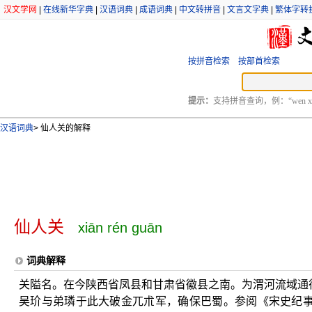
汉文学网
|
在线新华字典
|
汉语词典
|
成语词典
|
中文转拼音
|
文言文字典
|
繁体字转
按拼音检索
按部首检索
提示：
支持拼音查询，例：“wen xu
汉语词典
>
仙人关的解释
仙人关
xiān rén guān
词典解释
关隘名。在今陕西省凤县和甘肃省徽县之南。为渭河流域通往四
吴玠与弟璘于此大破金兀朮军，确保巴蜀。参阅《宋史纪