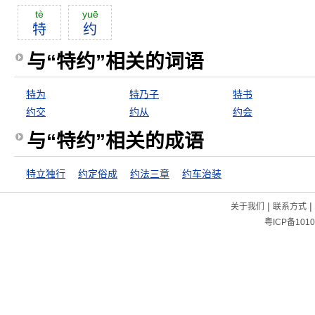
tè
yuē
特
约
与“特约”相关的词语
特为
特乃子
特书
约交
约从
约会
与“特约”相关的成语
特立独行
约定俗成
约法三章
约车治装
|
|
关于我们
联系方式
粤ICP备1010