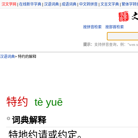
汉文学网
|
在线新华字典
|
汉语词典
|
成语词典
|
中文转拼音
|
文言文字典
|
繁体字转
按拼音检索
按部首检索
提示：
支持拼音查询，例：“wen xu
汉语词典
>
特约的解释
特约
tè yuē
词典解释
特地约请或约定。