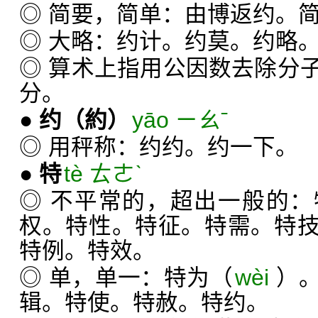
◎ 简要，简单：由博返约。
◎ 大略：约计。约莫。约略
◎ 算术上指用公因数去除分
分。
●
约
（約）
yāo ㄧㄠˉ
◎ 用秤称：约约。约一下。
●
特
tè ㄊㄜˋ
◎ 不平常的，超出一般的
权。特性。特征。特需。特
特例。特效。
◎ 单，单一：特为（
wèi
）
辑。特使。特赦。特约。