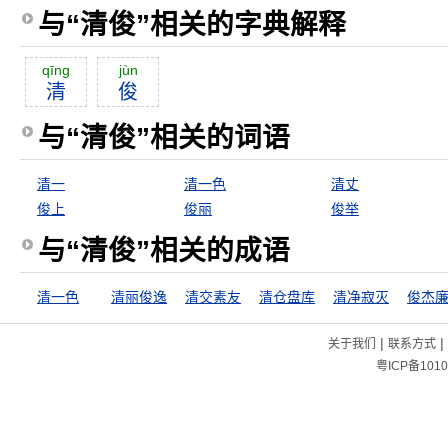
与“清俊”相关的字典解释
qīng
jùn
清
俊
与“清俊”相关的词语
清一
清一色
清丈
俊上
俊丽
俊举
与“清俊”相关的成语
清一色
清丽俊逸
清交素友
清仓盘库
清净寂灭
俊杰
|
|
关于我们
联系方式
粤ICP备1010