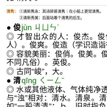
清隽：
①清新隽永：其诗辞甚清隽｜在小船上更觉清隽。
②清新秀美：后面站着个清隽的后生。
●
俊
jùn ㄐㄩㄣˋ
◎ 才智出众的人：俊杰。
人）。俊爽。俊造（学识造诣
◎ 容貌美丽：俊俏。俊美。
不同凡俗）。英俊。
◎ 古同“峻”，大。
●
清
qīng ㄑㄧㄥˉ
◎ 水或其他液体、气体纯净
与“浊”相对：清水。清泉。
如“一股清清”；ｂ．旧时指