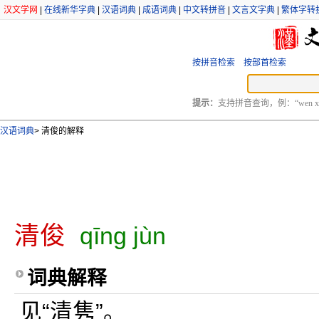
汉文学网
|
在线新华字典
|
汉语词典
|
成语词典
|
中文转拼音
|
文言文字典
|
繁体字转
按拼音检索
按部首检索
提示：
支持拼音查询，例：“wen xu
汉语词典
>
清俊的解释
清俊
qīng jùn
词典解释
见“清隽”。