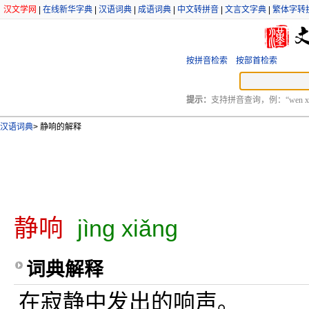
汉文学网
|
在线新华字典
|
汉语词典
|
成语词典
|
中文转拼音
|
文言文字典
|
繁体字转
按拼音检索
按部首检索
提示：
支持拼音查询，例：“wen xu
汉语词典
>
静响的解释
静响
jìng xiǎng
词典解释
在寂静中发出的响声。