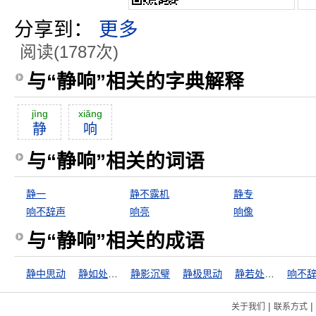
分享到：
更多
阅读(1787次)
与“静响”相关的字典解释
jìng
xiăng
静
响
与“静响”相关的词语
静一
静不露机
静专
响不辞声
响亮
响像
与“静响”相关的成语
静中思动
静如处女，动如脱兔
静影沉璧
静极思动
静若处子，动若脱兔
响不
|
|
关于我们
联系方式