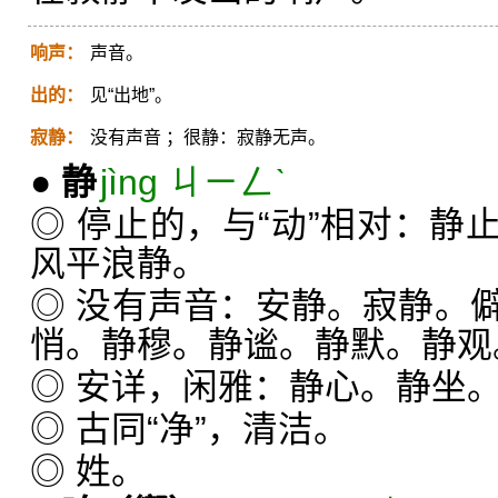
响声：
声音。
出的：
见“出地”。
寂静：
没有声音 ；很静：寂静无声。
●
静
jìng ㄐㄧㄥˋ
◎ 停止的，与“动”相对：静
风平浪静。
◎ 没有声音：安静。寂静。
悄。静穆。静谧。静默。静观
◎ 安详，闲雅：静心。静坐
◎ 古同“净”，清洁。
◎ 姓。