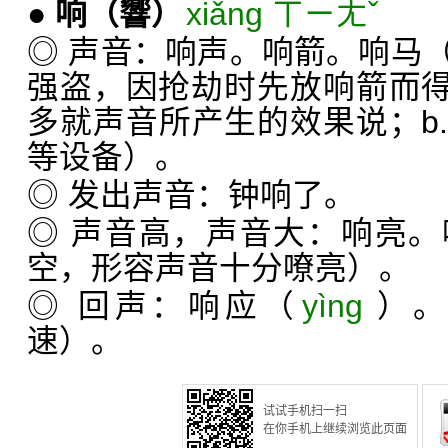
●
响
（響）
xiǎng ㄒㄧㄤˇ
◎ 声音：响声。响箭。响马
强盗，因抢劫时先放响箭而得
多就声音所产生的效果说；b
等设备）。
◎ 发出声音：钟响了。
◎ 声音高，声音大：响亮
空，形容声音十分嘹亮）。
◎ 回声：响应（
yìng
）
速）。
试试手机扫一扫
在你手机上继续浏览此页面