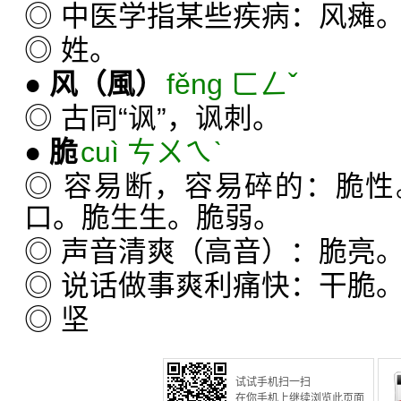
◎ 中医学指某些疾病：风瘫
◎ 姓。
●
风
（風）
fěng ㄈㄥˇ
◎ 古同“讽”，讽刺。
●
脆
cuì ㄘㄨㄟˋ
◎ 容易断，容易碎的：脆
口。脆生生。脆弱。
◎ 声音清爽（高音）：脆亮
◎ 说话做事爽利痛快：干脆
◎ 坚
试试手机扫一扫
在你手机上继续浏览此页面