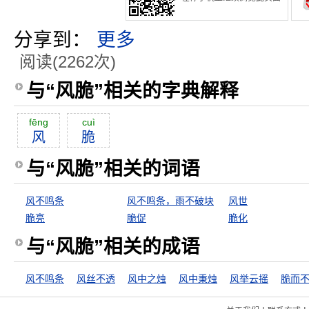
分享到：
更多
阅读(2262次)
与“风脆”相关的字典解释
fēng
cuì
风
脆
与“风脆”相关的词语
风不鸣条
风不鸣条，雨不破块
风世
脆亮
脆促
脆化
与“风脆”相关的成语
风不鸣条
风丝不透
风中之烛
风中秉烛
风举云摇
脆而