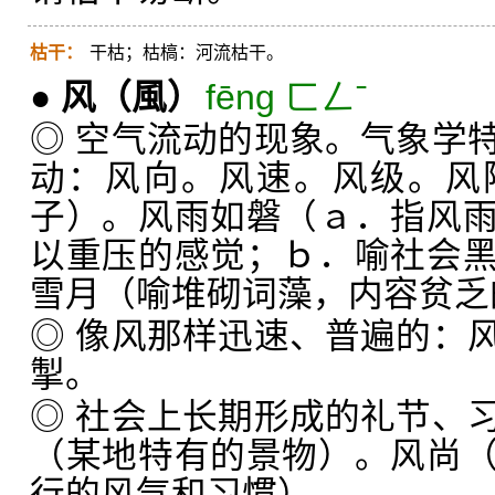
枯干：
干枯；枯槁：河流枯干。
●
风
（風）
fēng ㄈㄥˉ
◎ 空气流动的现象。气象学
动：风向。风速。风级。风
子）。风雨如磐（ａ．指风
以重压的感觉；ｂ．喻社会
雪月（喻堆砌词藻，内容贫乏
◎ 像风那样迅速、普遍的：
掣。
◎ 社会上长期形成的礼节、
（某地特有的景物）。风尚
行的风气和习惯）。