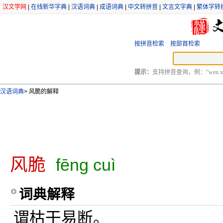
汉文学网
|
在线新华字典
|
汉语词典
|
成语词典
|
中文转拼音
|
文言文字典
|
繁体字转
按拼音检索
按部首检索
提示：
支持拼音查询，例：“wen xu
汉语词典
>
风脆的解释
风脆
fēng cuì
词典解释
谓枯干易断。