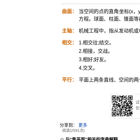
曲面：
当空间的点的直角坐标(x，y，
方程。球面、柱面、锥面等
主轴：
机械工程中，指从发动机或
相交：
1.相交往;结交。
2.相接，交战。
3.相好;好友。
4.交叉。
平行：
平面上两条直线、空间的两
试
在
分享到：
更多
阅读(2591次)
与“焦平面”相关的字典解释