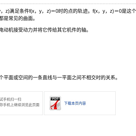
z)满足条件f(x，y，z)＝0时的点的轨迹。f(x，y，z)＝0是这
都是常见的曲面。
电动机接受动力并将它传给其它机件的轴。
个平面或空间的一条直线与一平面之间不相交时的关系。
试手机扫一扫
下载本页内容
你手机上继续浏览此页面