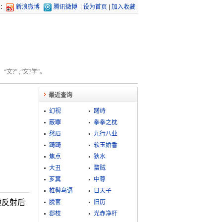
：
新浪微博
腾讯微博
|
设为首页
|
加入收藏
文?” ;“文?学”。
最近查询
幻视
躇峙
蔽罪
拳拳之枕
愁眉
九行八业
踦踦
软玉娇香
焦点
狄水
大丑
蝥贼
芗萁
中尊
椎髻鸟语
日天子
镜反射后
脱套
旧历
郄枝
光赤净杆