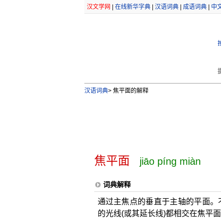
汉文学网
|
在线新华字典
|
汉语词典
|
成语词典
|
中
汉语词典
>
焦平面的解释
焦平面
jiāo píng miàn
词典解释
通过主焦点的垂直于主轴的平面。
的光线(或其延长线)都相交在焦平