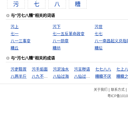
污
七
八
糟
与“污七八糟”相关的词语
污上
污下
污世
七一
七一五反革命政变
七七
八一三事变
八一勋章
糟丘
糟坊
糟坛
与“污七八糟”相关的成语
污吏黠胥
污手垢面
污泥浊水
污言秽语
七七八八
七上
八两半斤
八九不离十
八仙过海
八仙过海，各显其能
糟糠不厌
糟糠
|
|
关于我们
联系方式
粤ICP备1010