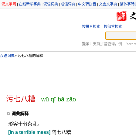
汉文学网
|
在线新华字典
|
汉语词典
|
成语词典
|
中文转拼音
|
文言文字典
|
繁体字转
按拼音检索
按部首检索
提示：
支持拼音查询，例：“wen xu
汉语词典
>
污七八糟的解释
污七八糟
wū qī bā zāo
词典解释
形容十分杂乱。
[in a terrible mess]
乌七八糟