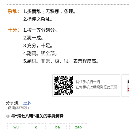
杂乱：
1.多而乱﹔无秩序﹑条理。
2.指使之杂乱。
十分：
1.按十等分划分。
2.犹十成。
3.充分，十足。
4.副词。犹全部。
5.副词。非常，极，很。表示程度高。
试试手机扫一扫
在你手机上继续浏览此页面
分享到：
更多
阅读(3379次)
与“污七八糟”相关的字典解释
wū
qī
bā
zāo