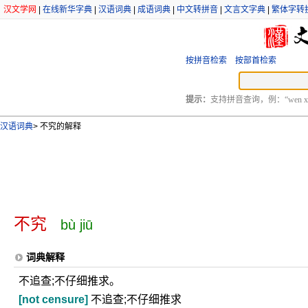
汉文学网
|
在线新华字典
|
汉语词典
|
成语词典
|
中文转拼音
|
文言文字典
|
繁体字转
按拼音检索
按部首检索
提示：
支持拼音查询，例：“wen xu
汉语词典
>
不究的解释
不究
bù jiū
词典解释
不追查;不仔细推求。
[not censure]
不追查;不仔细推求