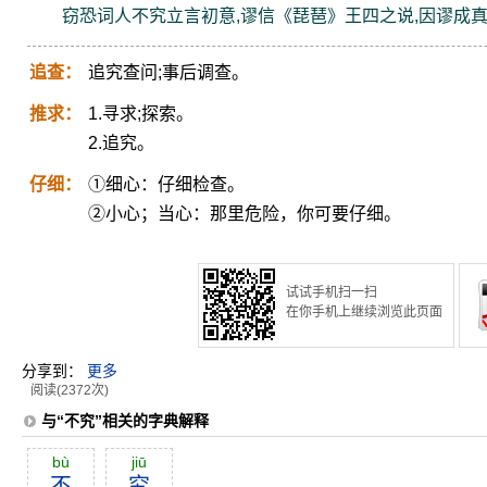
窃恐词人不究立言初意,谬信《琵琶》王四之说,因谬成
追查：
追究查问;事后调查。
推求：
1.寻求;探索。
2.追究。
仔细：
①细心：仔细检查。
②小心；当心：那里危险，你可要仔细。
试试手机扫一扫
在你手机上继续浏览此页面
分享到：
更多
阅读(2372次)
与“不究”相关的字典解释
bù
jiū
不
究