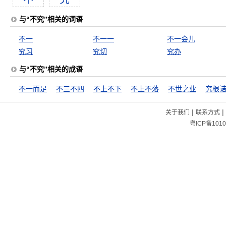
与“不究”相关的词语
不一
不一一
不一会儿
究习
究切
究办
与“不究”相关的成语
不一而足
不三不四
不上不下
不上不落
不世之业
究根
|
|
关于我们
联系方式
粤ICP备1010